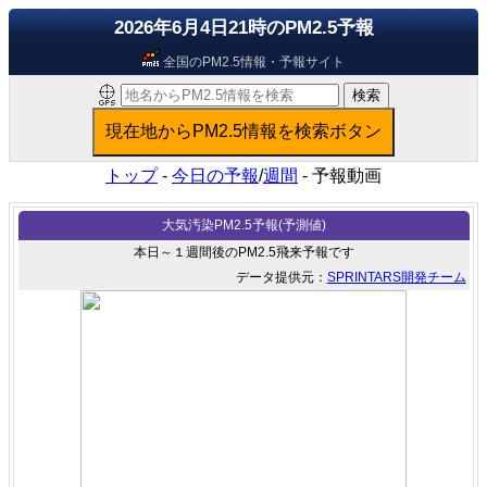
2026年6月4日21時のPM2.5予報
全国のPM2.5情報・予報サイト
トップ
-
今日の予報
/
週間
-
予報動画
大気汚染PM2.5予報(予測値)
本日～１週間後のPM2.5飛来予報です
データ提供元：
SPRINTARS開発チーム