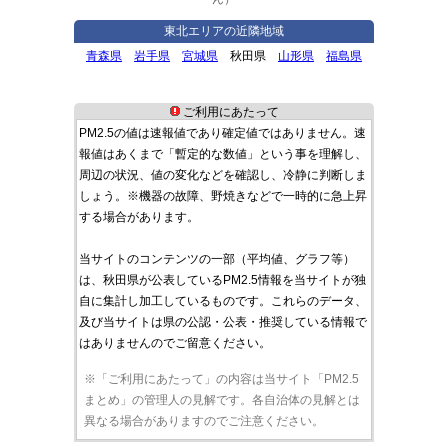
東北エリアの近隣地域
青森県
岩手県
宮城県
秋田県
山形県
福島県
ご利用にあたって
PM2.5の値は速報値であり確定値ではありません。速
報値はあくまで「暫定的な数値」という事を理解し、
周辺の状況、値の変化などを確認し、冷静に判断しま
しょう。※機器の故障、野焼きなどで一時的に急上昇
する場合があります。
当サイトのコンテンツの一部（平均値、グラフ等）
は、秋田県が公表しているPM2.5情報を当サイトが独
自に集計し加工しているものです。これらのデータ、
及び当サイトは県の公認・公表・推奨している情報で
はありませんのでご留意ください。
※「ご利用にあたって」の内容は当サイト「PM2.5
まとめ」の管理人の見解です。各自治体の見解とは
異なる場合がありますのでご注意ください。