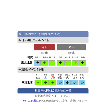
秋田県のPM2.5予報(東北エリア)
今日～明日のPM2.5予報
今日
明日
8/7(
金
)
8/8(
土
)
時間
6-12
12-18
18-24
0-6
6-12
12-18
18-24
東北北部
少
中
中
中
中
中
中
一週間のPM2.5予報
8/7
8/8
8/9
8/10
8/11
8/12
8/13
(
金
)
(
土
)
(
日
)
(
月
)
(
火
)
(
水
)
(
木
)
東北北部
中
中
中
少
少
少
少
秋田県のPM2.5観測地点一覧
観測地点情報がありません。
（
そらまめ君
にPM2.5情報がない場合、表示できませ
ん）