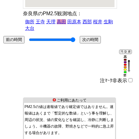
奈良県のPM2.5観測地点：
御所
王寺
天理
高田
田原本
西部
桜井
生駒
大台
注ﾏｰｸ非表示
ご利用にあたって
PM2.5の値は速報値であり確定値ではありません。速
報値はあくまで「暫定的な数値」という事を理解し、
周辺の状況、値の変化などを確認し、冷静に判断しま
しょう。※機器の故障、野焼きなどで一時的に急上昇
する場合があります。