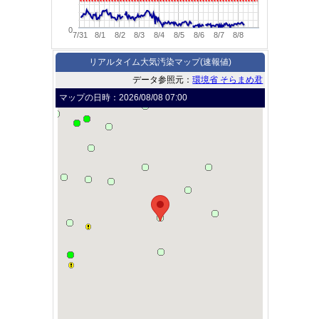
0
7/31
8/1
8/2
8/3
8/4
8/5
8/6
8/7
8/8
リアルタイム大気汚染マップ(速報値)
データ参照元：
環境省 そらまめ君
マップの日時：
2026/08/08 07:00