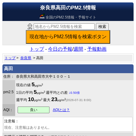
奈良県高田のPM2.5情報
全国のPM2.5情報・予報サイト
トップ
-
今日の予報
/
週間
-
予報動画
トップ
>
奈良県
> 高田
高田
住所：
奈良県大和高田市大中１００－１
5
3
現在の値
μg/m
5
pm2.5
3
1日の平均
週平均との差
↓
μg/m
0.50倍
10
23
3
3
週平均
最大
μg/m
μg/m
(2026-07-31 8:00)
良い
AQI：
AQIとは？
注意報：
現在、注意報はありません。