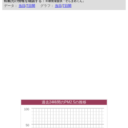
転載元の情報を確認する：
※環境省提供「そらまめくん」
データ：
当日
/
7日間
グラフ：
当日
/
7日間
過去24時間のPM2.5の推移
100
50