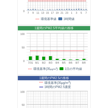
0
7
9
11
13
15
17
19
21
23
1
3
5
7
環境基準値
1時間値
1週間のPM2.5平均値の推移
100
50
0
7/31
8/1
8/2
8/3
8/4
8/5
8/6
8/7
8/8
3
環境基準(35
)
1日の平均値
μg/m
1週間のPM2.5の推移
3
環境基準(35μg/m
)
1時間のPM2.5濃度
100
50