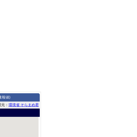
速報値)
照元：
環境省 そらまめ君