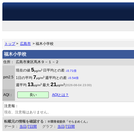
トップ
>
広島市
> 福木小学校
福木小学校
住所：
広島市東区馬木９－１－２
5
3
現在の値
日平均との差
↓
μg/m
0.71倍
7
pm2.5
3
1日の平均
週平均との差
↓
μg/m
0.54倍
13
21
3
3
週平均
最大
μg/m
μg/m
(2026-08-04 23:00)
良い
AQI：
AQIとは？
注意報：
現在、注意報はありません。
転載元の情報を確認する：
※環境省提供「そらまめくん」
データ：
当日
/
7日間
グラフ：
当日
/
7日間