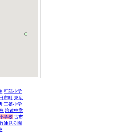
校
可部小学
日市町
東広
所
三篠小学
校
培遠中学
小学校
古市
竹油見公園
校