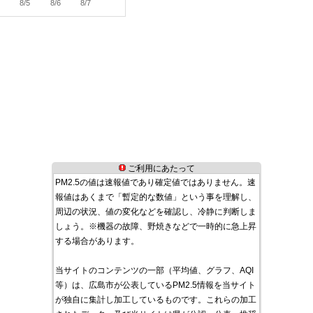
8/5
8/6
8/7
ご利用にあたって
PM2.5の値は速報値であり確定値ではありません。速
報値はあくまで「暫定的な数値」という事を理解し、
周辺の状況、値の変化などを確認し、冷静に判断しま
しょう。※機器の故障、野焼きなどで一時的に急上昇
する場合があります。
当サイトのコンテンツの一部（平均値、グラフ、AQI
等）は、広島市が公表しているPM2.5情報を当サイト
が独自に集計し加工しているものです。これらの加工