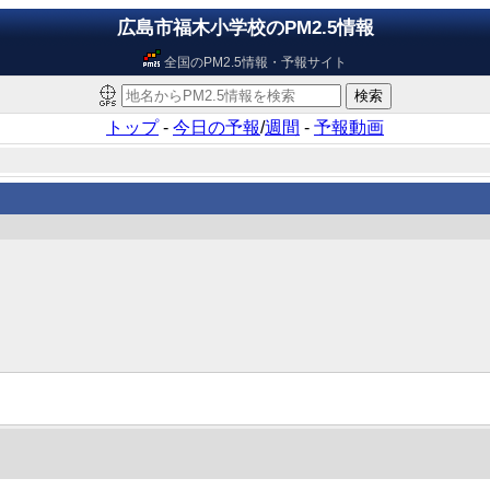
広島市福木小学校のPM2.5情報
全国のPM2.5情報・予報サイト
トップ
-
今日の予報
/
週間
-
予報動画