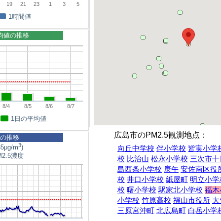
19
21
23
1
3
5
1時間値
平均値の推移
8/4
8/5
8/6
8/7
1日の平均値
広島市のPM2.5観測地点：
5の推移
3
5μg/m
)
向丘中学校
伴小学校
皆実小学
2.5濃度
校
比治山
松永小学校
三次市十
島西条小学校
庚午
安佐南区役
校
井口小学校
紙屋町
明立小学
校
曙小学校
駅家北小学校
福木
小学校
竹原高校
福山市役所
大
三原宮沖町
北広島町
白岳小学