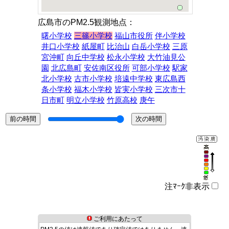
広島市のPM2.5観測地点：
曙小学校
三篠小学校
福山市役所
伴小学校
井口小学校
紙屋町
比治山
白岳小学校
三原
宮沖町
向丘中学校
松永小学校
大竹油見公
園
北広島町
安佐南区役所
可部小学校
駅家
北小学校
古市小学校
培遠中学校
東広島西
条小学校
福木小学校
皆実小学校
三次市十
日市町
明立小学校
竹原高校
庚午
注ﾏｰｸ非表示
ご利用にあたって