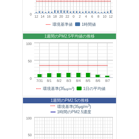
0
12
14
16
18
20
22
0
2
4
6
8
10
12
環境基準値
1時間値
1週間のPM2.5平均値の推移
100
50
0
7/31
8/1
8/2
8/3
8/4
8/5
8/6
8/7
3
環境基準(35
)
1日の平均値
μg/m
1週間のPM2.5の推移
3
環境基準(35μg/m
)
1時間のPM2.5濃度
100
50