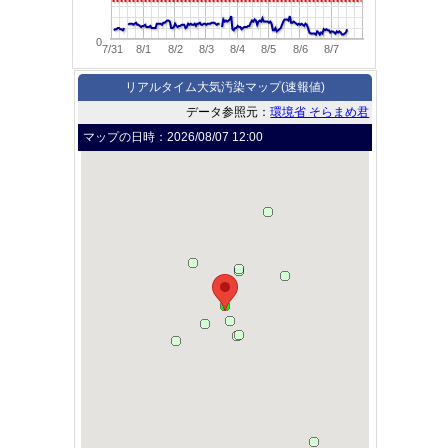
0
7/31
8/1
8/2
8/3
8/4
8/5
8/6
8/7
リアルタイム大気汚染マップ(速報値)
データ参照元：
環境省 そらまめ君
マップの日時：
2026/08/07 12:00