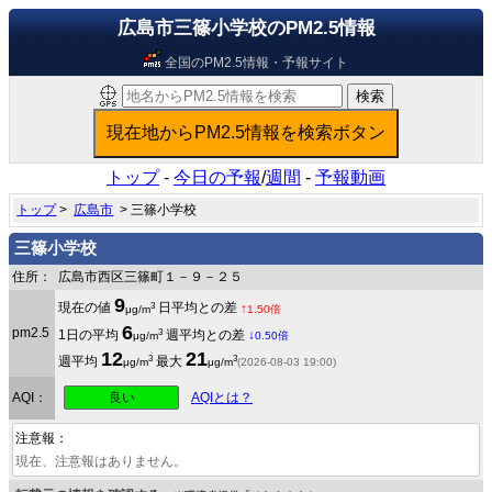
広島市三篠小学校のPM2.5情報
全国のPM2.5情報・予報サイト
トップ
-
今日の予報
/
週間
-
予報動画
トップ
>
広島市
> 三篠小学校
三篠小学校
住所：
広島市西区三篠町１－９－２５
9
3
現在の値
日平均との差
↑
μg/m
1.50倍
6
pm2.5
3
1日の平均
週平均との差
↓
μg/m
0.50倍
12
21
3
3
週平均
最大
μg/m
μg/m
(2026-08-03 19:00)
良い
AQI：
AQIとは？
注意報：
現在、注意報はありません。