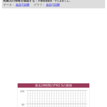
転載元の情報を確認する：
※環境省提供「そらまめくん」
データ：
当日
/
7日間
グラフ：
当日
/
7日間
過去24時間のPM2.5の推移
100
50