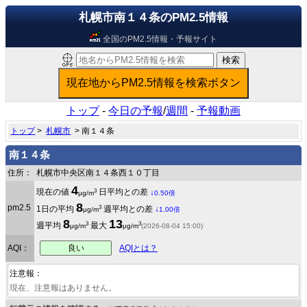
札幌市南１４条のPM2.5情報
全国のPM2.5情報・予報サイト
トップ
-
今日の予報
/
週間
-
予報動画
トップ
>
札幌市
> 南１４条
南１４条
住所：
札幌市中央区南１４条西１０丁目
4
3
現在の値
日平均との差
↓
μg/m
0.50倍
8
pm2.5
3
1日の平均
週平均との差
↓
μg/m
1.00倍
8
13
3
3
週平均
最大
μg/m
μg/m
(2026-08-04 15:00)
良い
AQI：
AQIとは？
注意報：
現在、注意報はありません。