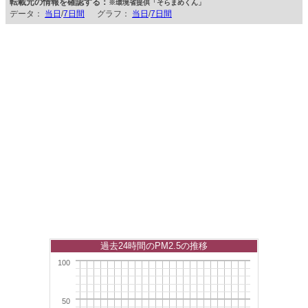
転載元の情報を確認する：
※環境省提供「そらまめくん」
データ：
当日
/
7日間
グラフ：
当日
/
7日間
過去24時間のPM2.5の推移
100
50