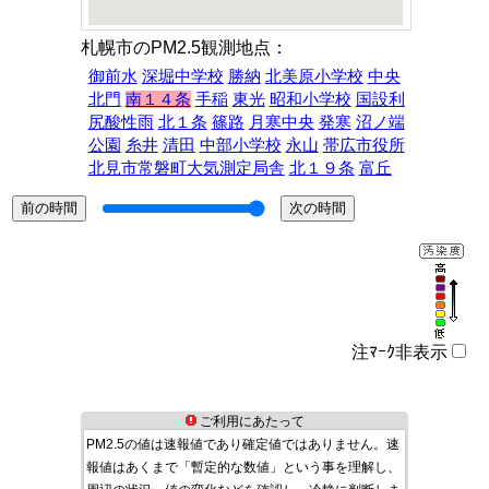
札幌市のPM2.5観測地点：
御前水
深堀中学校
勝納
北美原小学校
中央
北門
南１４条
手稲
東光
昭和小学校
国設利
尻酸性雨
北１条
篠路
月寒中央
発寒
沼ノ端
公園
糸井
清田
中部小学校
永山
帯広市役所
北見市常磐町大気測定局舎
北１９条
富丘
注ﾏｰｸ非表示
ご利用にあたって
PM2.5の値は速報値であり確定値ではありません。速
報値はあくまで「暫定的な数値」という事を理解し、