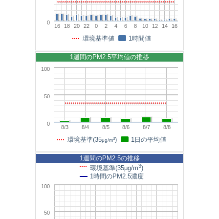
0
16
18
20
22
0
2
4
6
8
10
12
14
16
環境基準値
1時間値
1週間のPM2.5平均値の推移
100
50
0
8/3
8/4
8/5
8/6
8/7
8/8
3
環境基準(35
)
1日の平均値
μg/m
1週間のPM2.5の推移
3
環境基準(35μg/m
)
1時間のPM2.5濃度
100
50