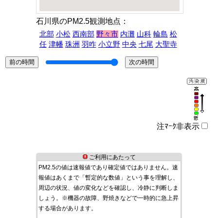
石川県のPM2.5観測地点：
北部
小松
西南部
野々市
内灘
山科
輪島
松
任
津幡
珠洲
羽咋
小立野
中央
七尾
大聖寺
注ﾏｰｸ非表示
ご利用にあたって
PM2.5の値は速報値であり確定値ではありません。速
報値はあくまで「暫定的な数値」という事を理解し、
周辺の状況、値の変化などを確認し、冷静に判断しま
しょう。※機器の故障、野焼きなどで一時的に急上昇
する場合があります。