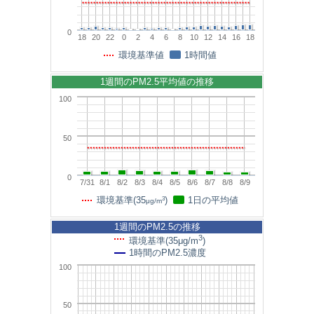
0
18
20
22
0
2
4
6
8
10
12
14
16
18
環境基準値
1時間値
1週間のPM2.5平均値の推移
100
50
0
7/31
8/1
8/2
8/3
8/4
8/5
8/6
8/7
8/8
8/9
3
環境基準(35
)
1日の平均値
μg/m
1週間のPM2.5の推移
3
環境基準(35μg/m
)
1時間のPM2.5濃度
100
50