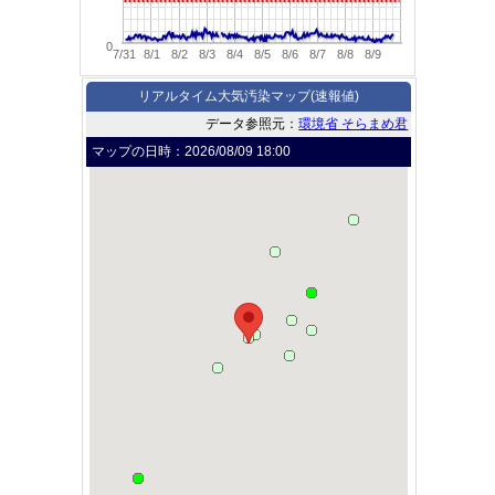
0
7/31
8/1
8/2
8/3
8/4
8/5
8/6
8/7
8/8
8/9
リアルタイム大気汚染マップ(速報値)
データ参照元：
環境省 そらまめ君
マップの日時：
2026/08/09 18:00