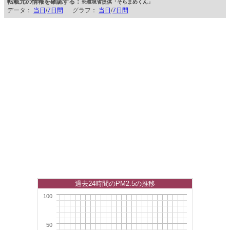
転載元の情報を確認する：
※環境省提供「そらまめくん」
データ：
当日
/
7日間
グラフ：
当日
/
7日間
過去24時間のPM2.5の推移
100
50