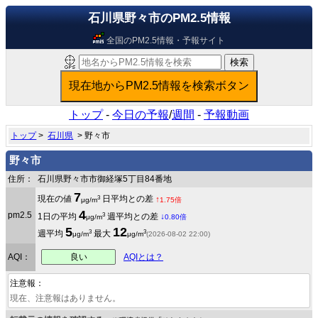
石川県野々市のPM2.5情報
全国のPM2.5情報・予報サイト
トップ
-
今日の予報
/
週間
-
予報動画
トップ
>
石川県
> 野々市
野々市
住所：
石川県野々市市御経塚5丁目84番地
7
3
現在の値
日平均との差
↑
μg/m
1.75倍
4
pm2.5
3
1日の平均
週平均との差
↓
μg/m
0.80倍
5
12
3
3
週平均
最大
μg/m
μg/m
(2026-08-02 22:00)
良い
AQI：
AQIとは？
注意報：
現在、注意報はありません。