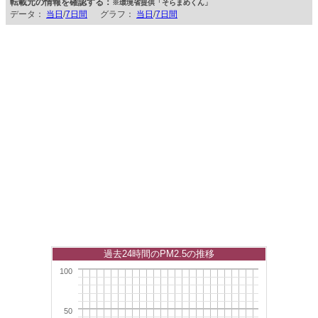
転載元の情報を確認する：
※環境省提供「そらまめくん」
データ：
当日
/
7日間
グラフ：
当日
/
7日間
過去24時間のPM2.5の推移
100
50