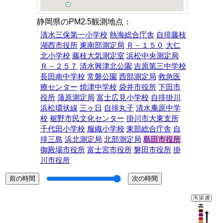
静岡県のPM2.5観測地点：
清水三保第一小学校
熱海総合庁舎
自排藤枝
湖西市役所
東南部測定局
Ｒ－１５０
大仁
北小学校
藤枝大気測定室
浜松中央測定局
Ｒ－２５７
清水興津北公園
吉原第三中学校
長田南中学校
常磐公園
西部測定局
救急医
療センター
焼津中学校
袋井市役所
下田市
役所
蒲原測定局
富士広見小学校
自排掛川
浜松環状線
三ヶ日
自排丸子
清水庵原中学
校
裾野市民文化センター
掛川市大東支所
千代田小学校
服織小学校
東部総合庁舎
自
排三島
浜北測定局
北部測定局
島田市役所
御殿場市役所
富士宮市役所
磐田市役所
掛
川市役所