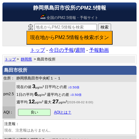
静岡県島田市役所のPM2.5情報
全国のPM2.5情報・予報サイト
トップ
-
今日の予報
/
週間
-
予報動画
トップ
>
静岡県
> 島田市役所
島田市役所
住所：
静岡県島田市中央町１－１
3
3
現在の値
日平均との差
↓
μg/m
0.50倍
6
pm2.5
3
1日の平均
週平均との差
↓
μg/m
0.50倍
12
27
3
3
週平均
最大
μg/m
μg/m
(2026-08-02 8:00)
良い
AQI：
AQIとは？
注意報：
現在、注意報はありません。