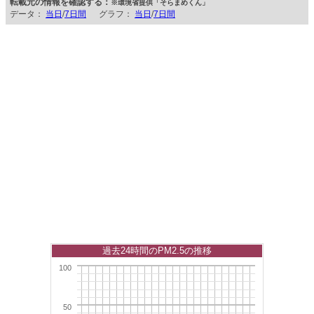
転載元の情報を確認する：
※環境省提供「そらまめくん」
データ：
当日
/
7日間
グラフ：
当日
/
7日間
過去24時間のPM2.5の推移
100
50