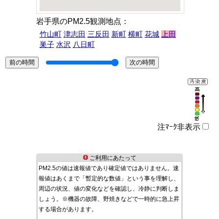
岩手県のPM2.5観測地点：
竹山町
津志田
三反田
新町
横町
花城
上田
巣子
水沢
八日町
注ﾏｰｸ非表示
ご利用にあたって
PM2.5の値は速報値であり確定値ではありません。速
報値はあくまで「暫定的な数値」という事を理解し、
周辺の状況、値の変化などを確認し、冷静に判断しま
しょう。※機器の故障、野焼きなどで一時的に急上昇
する場合があります。