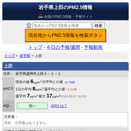
岩手県上田のPM2.5情報
全国のPM2.5情報・予報サイト
トップ
-
今日の予報
/
週間
-
予報動画
トップ
>
岩手県
> 上田
上田
住所：
岩手県盛岡市上田４－１－１
6
3
現在の値
日平均との差
↓
μg/m
0.75倍
8
pm2.5
3
1日の平均
週平均との差
↑
μg/m
1.14倍
7
17
3
3
週平均
最大
μg/m
μg/m
(2026-08-07 20:00)
良い
AQI：
AQIとは？
注意報：
現在、注意報はありません。