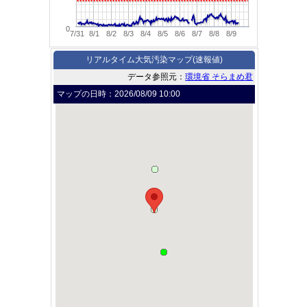
0
7/31
8/1
8/2
8/3
8/4
8/5
8/6
8/7
8/8
8/9
リアルタイム大気汚染マップ(速報値)
データ参照元：
環境省 そらまめ君
マップの日時：
2026/08/09 10:00