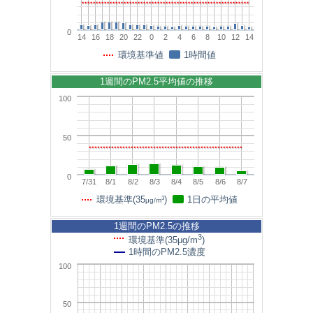
0
14
16
18
20
22
0
2
4
6
8
10
12
14
環境基準値
1時間値
1週間のPM2.5平均値の推移
100
50
0
7/31
8/1
8/2
8/3
8/4
8/5
8/6
8/7
3
環境基準(35
)
1日の平均値
μg/m
1週間のPM2.5の推移
3
環境基準(35μg/m
)
1時間のPM2.5濃度
100
50