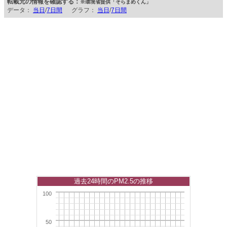
転載元の情報を確認する：
※環境省提供「そらまめくん」
データ：
当日
/
7日間
グラフ：
当日
/
7日間
過去24時間のPM2.5の推移
100
50