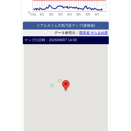
0
7/31
8/1
8/2
8/3
8/4
8/5
8/6
8/7
リアルタイム大気汚染マップ(速報値)
データ参照元：
環境省 そらまめ君
マップの日時：
2026/08/07 14:00