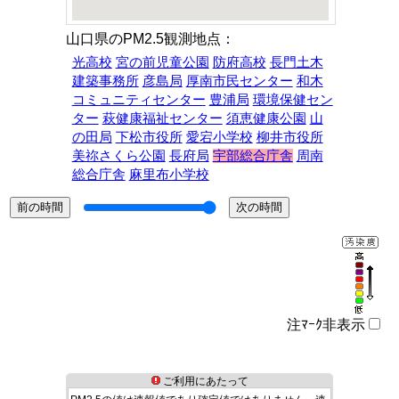
山口県のPM2.5観測地点：
光高校
宮の前児童公園
防府高校
長門土木
建築事務所
彦島局
厚南市民センター
和木
コミュニティセンター
豊浦局
環境保健セン
ター
萩健康福祉センター
須恵健康公園
山
の田局
下松市役所
愛宕小学校
柳井市役所
美祢さくら公園
長府局
宇部総合庁舎
周南
総合庁舎
麻里布小学校
注ﾏｰｸ非表示
ご利用にあたって