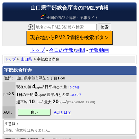
山口県宇部総合庁舎のPM2.5情報
全国のPM2.5情報・予報サイト
トップ
-
今日の予報
/
週間
-
予報動画
トップ
>
山口県
> 宇部総合庁舎
宇部総合庁舎
住所：
山口県宇部市琴芝１丁目1-50
4
3
現在の値
日平均との差
↓
μg/m
0.67倍
6
pm2.5
3
1日の平均
週平均との差
↓
μg/m
0.60倍
10
20
3
3
週平均
最大
μg/m
μg/m
(2026-08-01 19:00)
良い
AQI：
AQIとは？
注意報：
現在、注意報はありません。