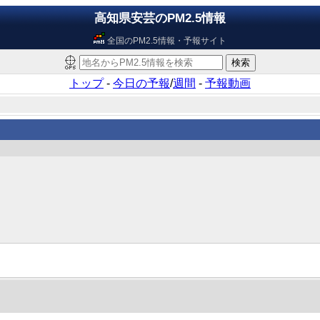
高知県安芸のPM2.5情報
全国のPM2.5情報・予報サイト
トップ
-
今日の予報
/
週間
-
予報動画