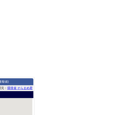
速報値)
照元：
環境省 そらまめ君