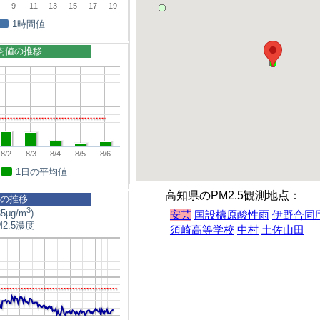
9
11
13
15
17
19
1時間値
平均値の推移
8/2
8/3
8/4
8/5
8/6
1日の平均値
高知県のPM2.5観測地点：
5の推移
3
5μg/m
)
安芸
国設檮原酸性雨
伊野合同
2.5濃度
須崎高等学校
中村
土佐山田