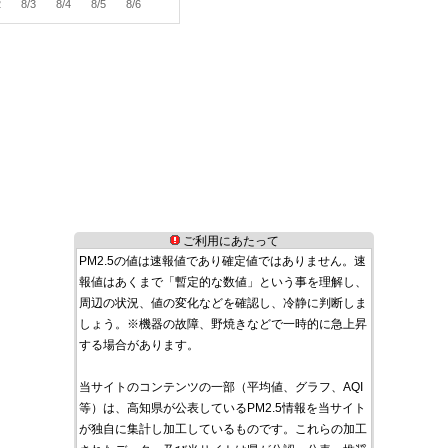
2
8/3
8/4
8/5
8/6
ご利用にあたって
PM2.5の値は速報値であり確定値ではありません。速
報値はあくまで「暫定的な数値」という事を理解し、
周辺の状況、値の変化などを確認し、冷静に判断しま
しょう。※機器の故障、野焼きなどで一時的に急上昇
する場合があります。
当サイトのコンテンツの一部（平均値、グラフ、AQI
等）は、高知県が公表しているPM2.5情報を当サイト
が独自に集計し加工しているものです。これらの加工