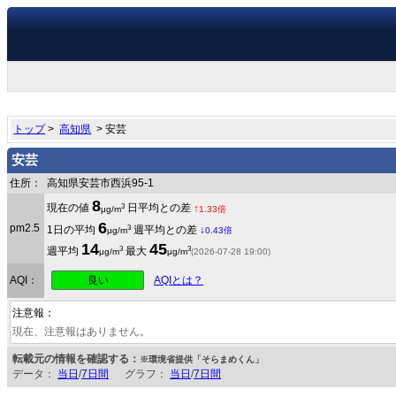
トップ
>
高知県
> 安芸
安芸
住所：
高知県安芸市西浜95-1
8
3
現在の値
日平均との差
↑
μg/m
1.33倍
6
pm2.5
3
1日の平均
週平均との差
↓
μg/m
0.43倍
14
45
3
3
週平均
最大
μg/m
μg/m
(2026-07-28 19:00)
良い
AQI：
AQIとは？
注意報：
現在、注意報はありません。
転載元の情報を確認する：
※環境省提供「そらまめくん」
データ：
当日
/
7日間
グラフ：
当日
/
7日間