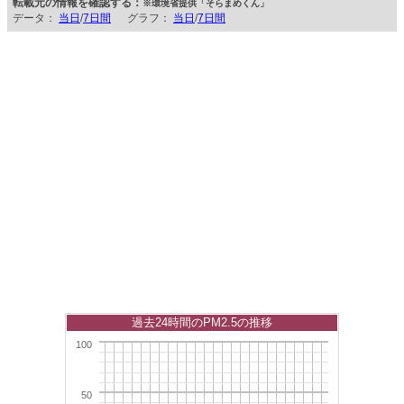
転載元の情報を確認する：
※環境省提供「そらまめくん」
データ：
当日
/
7日間
グラフ：
当日
/
7日間
過去24時間のPM2.5の推移
100
50