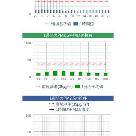
0
22
0
2
4
6
8
10
12
14
16
18
20
22
環境基準値
1時間値
1週間のPM2.5平均値の推移
100
50
0
7/31
8/1
8/2
8/3
8/4
8/5
8/6
8/7
8/8
3
環境基準(35
)
1日の平均値
μg/m
1週間のPM2.5の推移
3
環境基準(35μg/m
)
1時間のPM2.5濃度
100
50