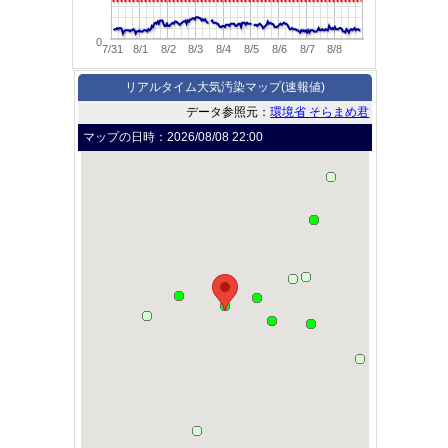
0
7/31
8/1
8/2
8/3
8/4
8/5
8/6
8/7
8/8
リアルタイム大気汚染マップ(速報値)
データ参照元：
環境省 そらまめ君
マップの日時：
2026/08/08 22:00