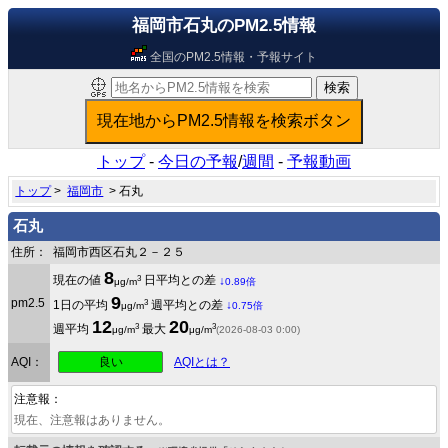
福岡市石丸のPM2.5情報
全国のPM2.5情報・予報サイト
トップ
-
今日の予報
/
週間
-
予報動画
トップ
>
福岡市
> 石丸
石丸
住所：
福岡市西区石丸２－２５
8
3
現在の値
日平均との差
↓
μg/m
0.89倍
9
pm2.5
3
1日の平均
週平均との差
↓
μg/m
0.75倍
12
20
3
3
週平均
最大
μg/m
μg/m
(2026-08-03 0:00)
良い
AQI：
AQIとは？
注意報：
現在、注意報はありません。