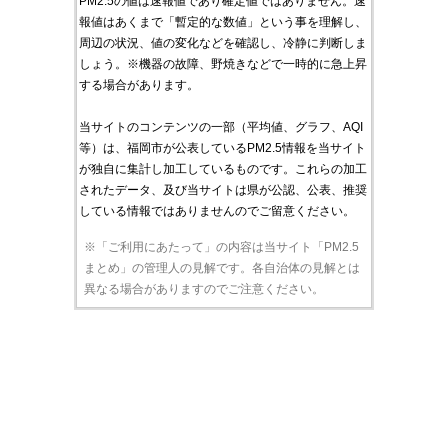
PM2.5の値は速報値であり確定値ではありません。速
報値はあくまで「暫定的な数値」という事を理解し、
周辺の状況、値の変化などを確認し、冷静に判断しま
しょう。※機器の故障、野焼きなどで一時的に急上昇
する場合があります。
当サイトのコンテンツの一部（平均値、グラフ、AQI
等）は、福岡市が公表しているPM2.5情報を当サイト
が独自に集計し加工しているものです。これらの加工
されたデータ、及び当サイトは県が公認、公表、推奨
している情報ではありませんのでご留意ください。
※「ご利用にあたって」の内容は当サイト「PM2.5
まとめ」の管理人の見解です。各自治体の見解とは
異なる場合がありますのでご注意ください。