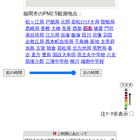
福岡市のPM2.5観測地点：
松ヶ江局
戸畑局
元岡
若松ひびき局
曽根局
黒崎局
香椎
大橋
長尾
西新
石丸
篠栗
門司
港自排局
江川局
吉塚
飯塚
田川
宗像
苅田
企救丘局
西本町自排局
千鳥橋
新地
太宰府
糸島
古賀
朝倉
若松局
北九州局
塔野局
春
吉
直方
豊前
国設大牟田
田主丸中学校
八女
筑後小郡
三潴中学校
柳川
城南中学校
注ﾏｰｸ非表示
ご利用にあたって