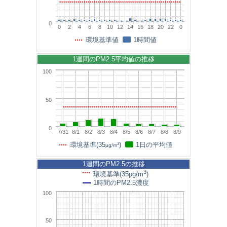
0
0
2
4
6
8
10
12
14
16
18
20
22
0
環境基準値
1時間値
1週間のPM2.5平均値の推移
100
50
0
7/31
8/1
8/2
8/3
8/4
8/5
8/6
8/7
8/8
8/9
3
環境基準(35
)
1日の平均値
μg/m
1週間のPM2.5の推移
3
環境基準(35μg/m
)
1時間のPM2.5濃度
100
50