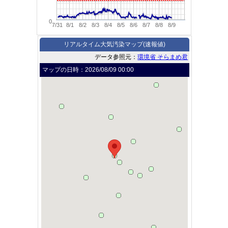
0
7/31
8/1
8/2
8/3
8/4
8/5
8/6
8/7
8/8
8/9
リアルタイム大気汚染マップ(速報値)
データ参照元：
環境省 そらまめ君
マップの日時：
2026/08/09 00:00