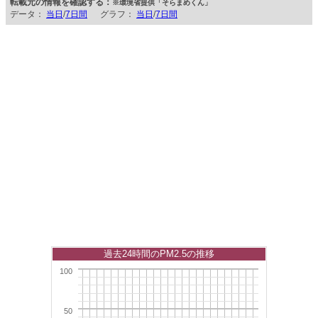
転載元の情報を確認する：
※環境省提供「そらまめくん」
データ：
当日
/
7日間
グラフ：
当日
/
7日間
過去24時間のPM2.5の推移
100
50