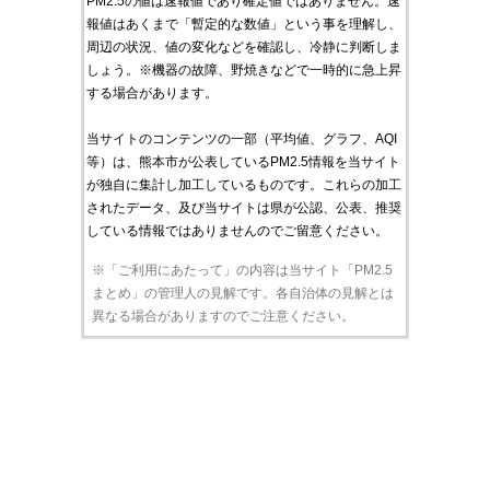
PM2.5の値は速報値であり確定値ではありません。速
報値はあくまで「暫定的な数値」という事を理解し、
周辺の状況、値の変化などを確認し、冷静に判断しま
しょう。※機器の故障、野焼きなどで一時的に急上昇
する場合があります。
当サイトのコンテンツの一部（平均値、グラフ、AQI
等）は、熊本市が公表しているPM2.5情報を当サイト
が独自に集計し加工しているものです。これらの加工
されたデータ、及び当サイトは県が公認、公表、推奨
している情報ではありませんのでご留意ください。
※「ご利用にあたって」の内容は当サイト「PM2.5
まとめ」の管理人の見解です。各自治体の見解とは
異なる場合がありますのでご注意ください。