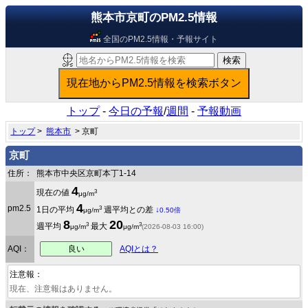
熊本市京町のPM2.5情報
全国のPM2.5情報・予報サイト
トップ
-
今日の予報
/
週間
-
予報動画
トップ
>
熊本市
> 京町
京町
住所：
熊本市中央区京町本丁1-14
4
3
現在の値
μg/m
4
pm2.5
3
1日の平均
週平均との差
↓
μg/m
0.50倍
8
20
3
3
週平均
最大
μg/m
μg/m
(2026-08-03 16:00)
良い
AQI：
AQIとは？
注意報：
現在、注意報はありません。