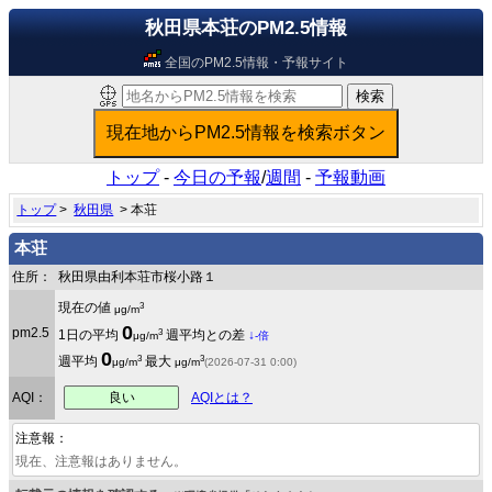
秋田県本荘のPM2.5情報
全国のPM2.5情報・予報サイト
トップ
-
今日の予報
/
週間
-
予報動画
トップ
>
秋田県
> 本荘
本荘
住所：
秋田県由利本荘市桜小路１
3
現在の値
μg/m
0
pm2.5
3
1日の平均
週平均との差
↓
μg/m
-倍
0
3
3
週平均
最大
μg/m
μg/m
(2026-07-31 0:00)
良い
AQI：
AQIとは？
注意報：
現在、注意報はありません。