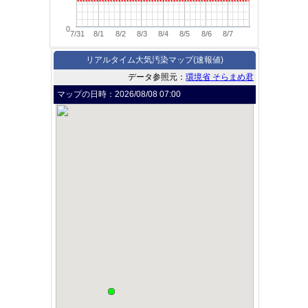
0
7/31
8/1
8/2
8/3
8/4
8/5
8/6
8/7
リアルタイム大気汚染マップ(速報値)
データ参照元：
環境省 そらまめ君
マップの日時：
2026/08/08 07:00