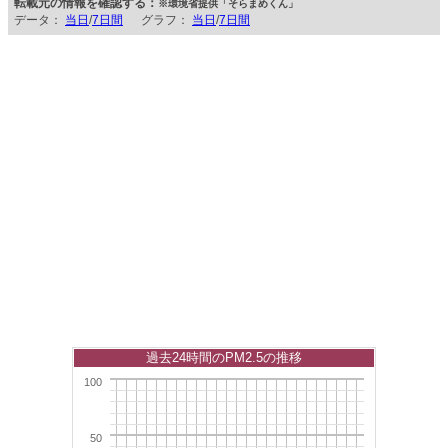
転載元の情報を確認する：
※環境省提供「そらまめくん」
データ：
当日
/
7日間
グラフ：
当日
/
7日間
過去24時間のPM2.5の推移
100
50