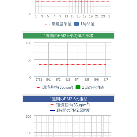
0
1
3
5
7
9
11
13
15
17
19
21
23
1
環境基準値
1時間値
1週間のPM2.5平均値の推移
100
50
0
7/31
8/1
8/2
8/3
8/4
8/5
8/6
8/7
3
環境基準(35
)
1日の平均値
μg/m
1週間のPM2.5の推移
3
環境基準(35μg/m
)
1時間のPM2.5濃度
100
50