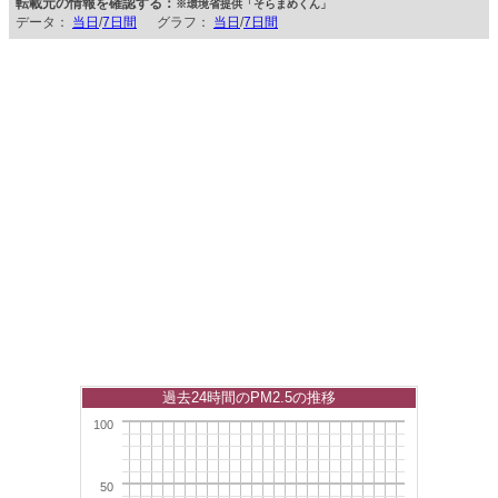
転載元の情報を確認する：
※環境省提供「そらまめくん」
データ：
当日
/
7日間
グラフ：
当日
/
7日間
過去24時間のPM2.5の推移
100
50