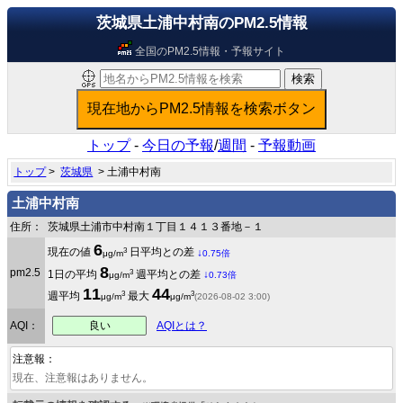
茨城県土浦中村南のPM2.5情報
全国のPM2.5情報・予報サイト
トップ
-
今日の予報
/
週間
-
予報動画
トップ
>
茨城県
> 土浦中村南
土浦中村南
住所：
茨城県土浦市中村南１丁目１４１３番地－１
6
3
現在の値
日平均との差
↓
μg/m
0.75倍
8
pm2.5
3
1日の平均
週平均との差
↓
μg/m
0.73倍
11
44
3
3
週平均
最大
μg/m
μg/m
(2026-08-02 3:00)
良い
AQI：
AQIとは？
注意報：
現在、注意報はありません。