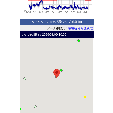
0
7/31
8/1
8/2
8/3
8/4
8/5
8/6
8/7
8/8
8/9
リアルタイム大気汚染マップ(速報値)
データ参照元：
環境省 そらまめ君
マップの日時：
2026/08/09 10:00