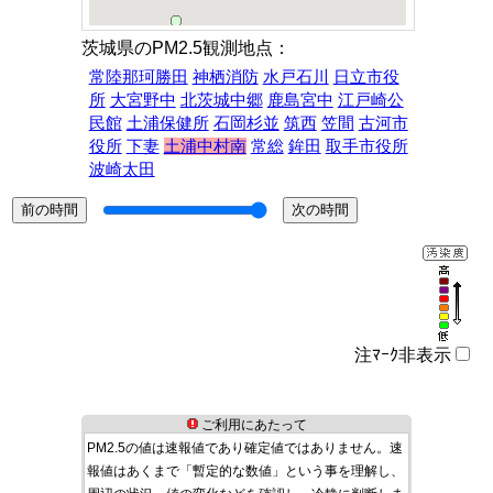
茨城県のPM2.5観測地点：
常陸那珂勝田
神栖消防
水戸石川
日立市役
所
大宮野中
北茨城中郷
鹿島宮中
江戸崎公
民館
土浦保健所
石岡杉並
筑西
笠間
古河市
役所
下妻
土浦中村南
常総
鉾田
取手市役所
波崎太田
注ﾏｰｸ非表示
ご利用にあたって
PM2.5の値は速報値であり確定値ではありません。速
報値はあくまで「暫定的な数値」という事を理解し、