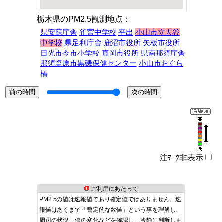
栃木県のPM2.5観測地点：
県安蘇庁舎
雀宮中学校
平出
小山市立大谷
中学校
県足利庁舎
鹿沼市役所
矢板市役所
日光市今市小学校
真岡市役所
県南那須庁舎
那須塩原市黒磯保健センター
小山市おぐら
橋
注ﾏｰｸ非表示
ご利用にあたって
PM2.5の値は速報値であり確定値ではありません。速
報値はあくまで「暫定的な数値」という事を理解し、
周辺の状況、値の変化などを確認し、冷静に判断しま