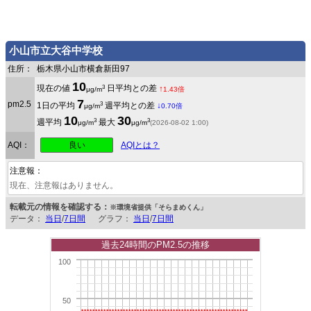
小山市立大谷中学校
住所：
栃木県小山市横倉新田97
10
3
現在の値
日平均との差
↑
μg/m
1.43倍
7
pm2.5
3
1日の平均
週平均との差
↓
μg/m
0.70倍
10
30
3
3
週平均
最大
μg/m
μg/m
(2026-08-02 1:00)
良い
AQI：
AQIとは？
注意報：
現在、注意報はありません。
転載元の情報を確認する：
※環境省提供「そらまめくん」
データ：
当日
/
7日間
グラフ：
当日
/
7日間
過去24時間のPM2.5の推移
100
50