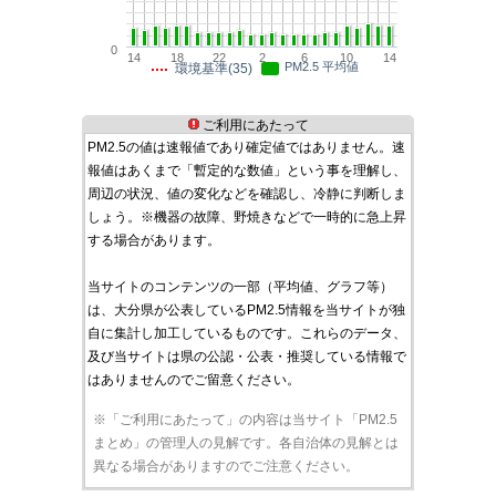
0
14
18
22
2
6
10
14
PM2.5 平均値
環境基準(35)
ご利用にあたって
PM2.5の値は速報値であり確定値ではありません。速
報値はあくまで「暫定的な数値」という事を理解し、
周辺の状況、値の変化などを確認し、冷静に判断しま
しょう。※機器の故障、野焼きなどで一時的に急上昇
する場合があります。
当サイトのコンテンツの一部（平均値、グラフ等）
は、大分県が公表しているPM2.5情報を当サイトが独
自に集計し加工しているものです。これらのデータ、
及び当サイトは県の公認・公表・推奨している情報で
はありませんのでご留意ください。
※「ご利用にあたって」の内容は当サイト「PM2.5
まとめ」の管理人の見解です。各自治体の見解とは
異なる場合がありますのでご注意ください。