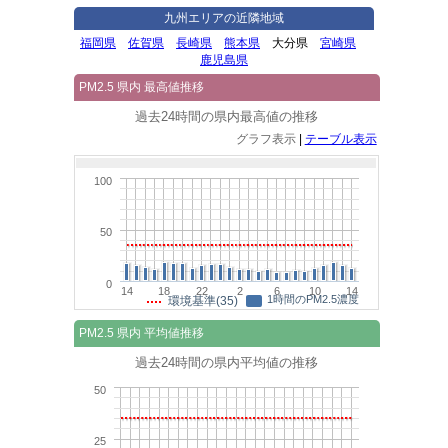
九州エリアの近隣地域
福岡県
佐賀県
長崎県
熊本県
大分県
宮崎県
鹿児島県
PM2.5 県内 最高値推移
過去24時間の県内最高値の推移
グラフ表示
|
テーブル表示
100
50
0
14
18
22
2
6
10
14
1時間のPM2.5濃度
環境基準(35)
PM2.5 県内 平均値推移
過去24時間の県内平均値の推移
50
25