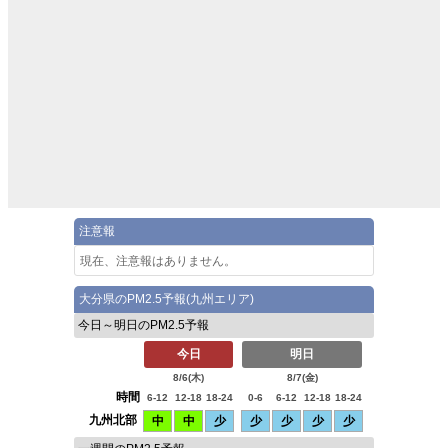
注意報
現在、注意報はありません。
大分県のPM2.5予報(九州エリア)
今日～明日のPM2.5予報
今日
明日
8/6(
木
)
8/7(
金
)
時間
6-12
12-18
18-24
0-6
6-12
12-18
18-24
九州北部
中
中
少
少
少
少
少