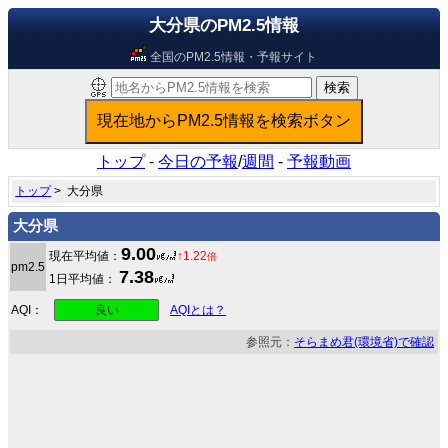
大分県のPM2.5情報
全国のPM2.5情報・予報サイト
トップ
-
今日の予報
/
週間
-
予報動画
トップ
> 大分県
大分県
9.00
現在平均値：
↑
1.22
倍
pm2.5
7.38
1日平均値：
良い
AQI：
AQIとは？
参照元：
そらまめ君(環境省)で確認