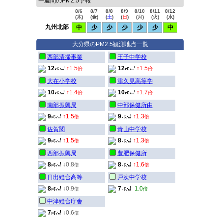
一週間のPM2.5予報
8/6
8/7
8/8
8/9
8/10
8/11
8/12
(
木
)
(
金
)
(
土
)
(
日
)
(
月
)
(
火
)
(
水
)
九州北部
中
少
少
少
少
少
中
大分県のPM2.5観測地点一覧
西部清掃事業
王子中学校
12
↑1.5
12
↑1.5
倍
倍
大在小学校
津久見高等学
10
↑1.4
10
↑1.7
倍
倍
南部振興局
中部保健所由
9
↑1.5
9
↑1.3
倍
倍
佐賀関
青山中学校
9
↑1.5
8
↑1.3
倍
倍
西部振興局
豊肥保健所
8
↓0.8
8
↑1.6
倍
倍
日出総合高等
戸次中学校
8
↓0.9
7
1.0
倍
倍
中津総合庁舎
7
↓0.6
倍