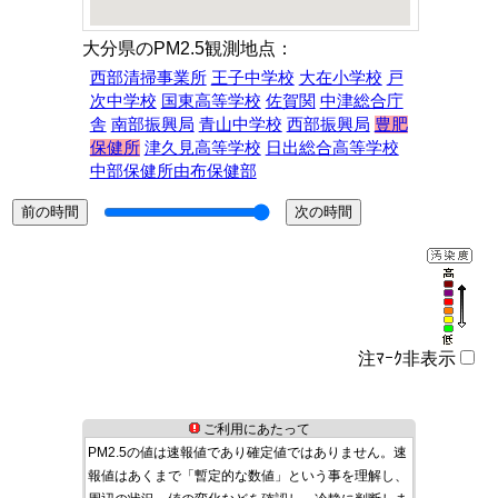
大分県のPM2.5観測地点：
西部清掃事業所
王子中学校
大在小学校
戸
次中学校
国東高等学校
佐賀関
中津総合庁
舎
南部振興局
青山中学校
西部振興局
豊肥
保健所
津久見高等学校
日出総合高等学校
中部保健所由布保健部
注ﾏｰｸ非表示
ご利用にあたって
PM2.5の値は速報値であり確定値ではありません。速
報値はあくまで「暫定的な数値」という事を理解し、