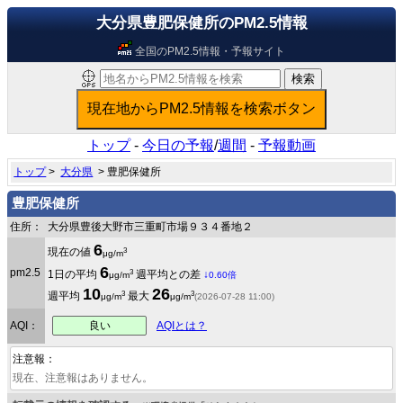
大分県豊肥保健所のPM2.5情報
全国のPM2.5情報・予報サイト
トップ
-
今日の予報
/
週間
-
予報動画
トップ
>
大分県
> 豊肥保健所
豊肥保健所
住所：
大分県豊後大野市三重町市場９３４番地２
6
3
現在の値
μg/m
6
pm2.5
3
1日の平均
週平均との差
↓
μg/m
0.60倍
10
26
3
3
週平均
最大
μg/m
μg/m
(2026-07-28 11:00)
良い
AQI：
AQIとは？
注意報：
現在、注意報はありません。