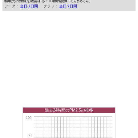
転載元の情報を確認する：
※環境省提供「そらまめくん」
データ：
当日
/
7日間
グラフ：
当日
/
7日間
過去24時間のPM2.5の推移
100
50