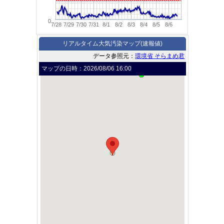
0
7/28
7/29
7/30
7/31
8/1
8/2
8/3
8/4
8/5
8/6
リアルタイム大気汚染マップ(速報値)
データ参照元：
環境省 そらまめ君
マップの日時：
2026/08/06 16:00