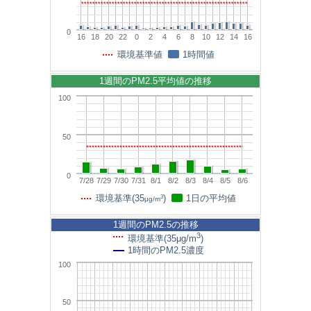
0
16
18
20
22
0
2
4
6
8
10
12
14
16
環境基準値
1時間値
1週間のPM2.5平均値の推移
100
50
0
7/28
7/29
7/30
7/31
8/1
8/2
8/3
8/4
8/5
8/6
3
環境基準(35
)
1日の平均値
μg/m
1週間のPM2.5の推移
3
環境基準(35μg/m
)
1時間のPM2.5濃度
100
50