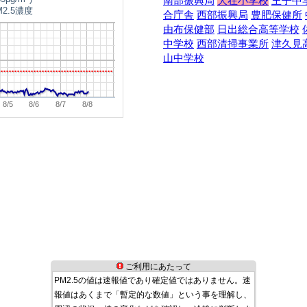
南部振興局
大在小学校
王子中
2.5濃度
合庁舎
西部振興局
豊肥保健所
由布保健部
日出総合高等学校
中学校
西部清掃事業所
津久見
山中学校
8/5
8/6
8/7
8/8
ご利用にあたって
PM2.5の値は速報値であり確定値ではありません。速
報値はあくまで「暫定的な数値」という事を理解し、