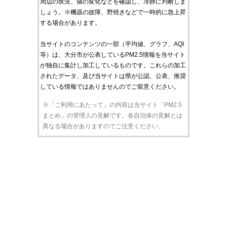
周辺の状況、値の変化などを確認し、冷静に判断しま
しょう。※機器の故障、野焼きなどで一時的に急上昇
する場合があります。
当サイトのコンテンツの一部（平均値、グラフ、AQI
等）は、大分市が公表しているPM2.5情報を当サイト
が独自に集計し加工しているものです。これらの加工
されたデータ、及び当サイトは県が公認、公表、推奨
している情報ではありませんのでご留意ください。
※「ご利用にあたって」の内容は当サイト「PM2.5
まとめ」の管理人の見解です。各自治体の見解とは
異なる場合がありますのでご注意ください。