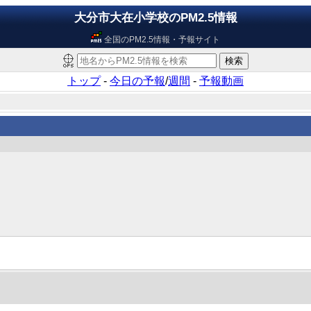
大分市大在小学校のPM2.5情報
全国のPM2.5情報・予報サイト
トップ
-
今日の予報
/
週間
-
予報動画