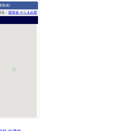
速報値)
照元：
環境省 そらまめ君