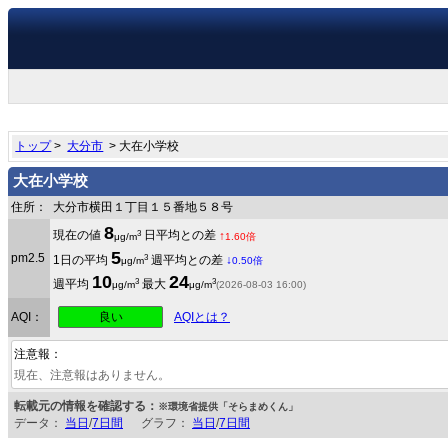
トップ
>
大分市
> 大在小学校
大在小学校
住所：
大分市横田１丁目１５番地５８号
8
3
現在の値
日平均との差
↑
μg/m
1.60倍
5
pm2.5
3
1日の平均
週平均との差
↓
μg/m
0.50倍
10
24
3
3
週平均
最大
μg/m
μg/m
(2026-08-03 16:00)
良い
AQI：
AQIとは？
注意報：
現在、注意報はありません。
転載元の情報を確認する：
※環境省提供「そらまめくん」
データ：
当日
/
7日間
グラフ：
当日
/
7日間