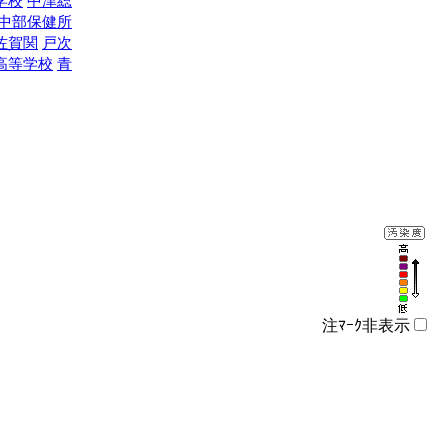
学校
中津総
中部保健所
佐賀関
戸次
高等学校
青
注ﾏｰｸ非表示