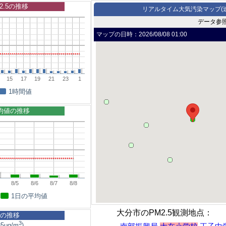
2.5の推移
リアルタイム大気汚染マップ(
データ参
マップの日時：
2026/08/08 01:00
15
17
19
21
23
1
1時間値
平均値の推移
8/5
8/6
8/7
8/8
1日の平均値
大分市のPM2.5観測地点：
5の推移
3
5μg/m
)