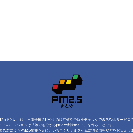
M2.5まとめ」は、日本全国のPM2.5の現在値や予報をチェックできるWebサービス
イトのミッションは「誰でも分かるpm2.5情報サイト」を作ることです。
まめ君
によるPM2.5情報を元に、いち早くリアルタイムに汚染情報などをお伝えし