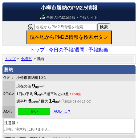
小樽市勝納のPM2.5情報
全国のPM2.5情報・予報サイト
トップ
-
今日の予報
/
週間
-
予報動画
トップ
>
小樽市
> 勝納
勝納
住所：
小樽市勝納町10-1
9
3
現在の値
μg/m
9
pm2.5
3
1日の平均
週平均との差
↑
μg/m
1.50倍
6
14
3
3
週平均
最大
μg/m
μg/m
(2026-08-04 17:00)
良い
AQI：
AQIとは？
注意報：
現在、注意報はありません。