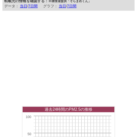
転載元の情報を確認する：
※環境省提供「そらまめくん」
データ：
当日
/
7日間
グラフ：
当日
/
7日間
過去24時間のPM2.5の推移
100
50