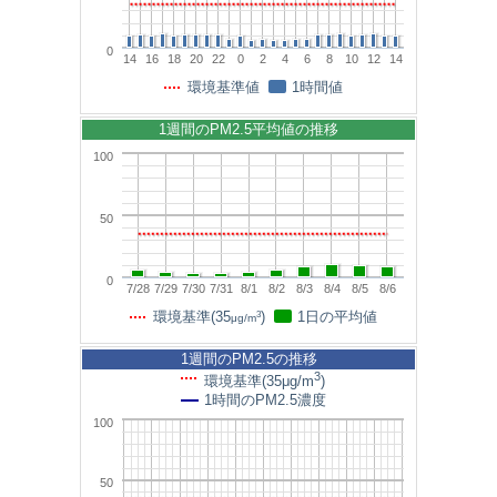
0
14
16
18
20
22
0
2
4
6
8
10
12
14
環境基準値
1時間値
1週間のPM2.5平均値の推移
100
50
0
7/28
7/29
7/30
7/31
8/1
8/2
8/3
8/4
8/5
8/6
3
環境基準(35
)
1日の平均値
μg/m
1週間のPM2.5の推移
3
環境基準(35μg/m
)
1時間のPM2.5濃度
100
50