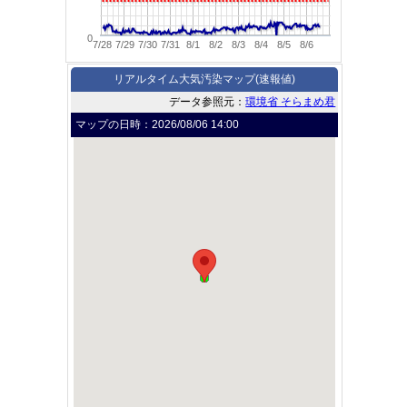
0
7/28
7/29
7/30
7/31
8/1
8/2
8/3
8/4
8/5
8/6
リアルタイム大気汚染マップ(速報値)
データ参照元：
環境省 そらまめ君
マップの日時：
2026/08/06 14:00