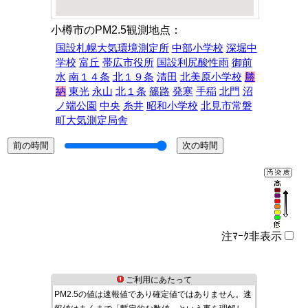
小樽市のPM2.5観測地点：
国設札幌大気環境測定所
中部小学校
深堀中
学校
富丘
帯広市役所
国設利尻酸性雨
御前
水
南１４条
北１９条
清田
北美原小学校
勝
納
東光
永山
北１条
篠路
発寒
手稲
北門
沼
ノ端公園
中央
糸井
昭和小学校
北見市常磐
町大気測定局舎
注ﾏｰｸ非表示
ご利用にあたって
PM2.5の値は速報値であり確定値ではありません。速