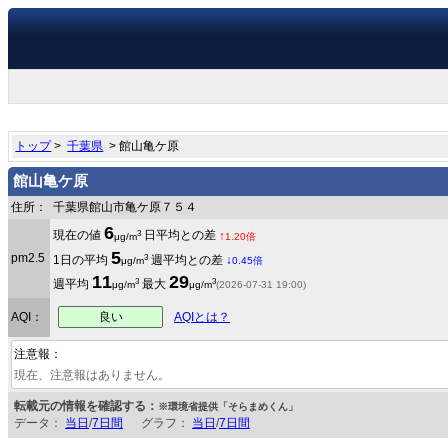
トップ
>
千葉県
> 館山亀ケ原
館山亀ケ原
住所：
千葉県館山市亀ケ原７５４
6
3
現在の値
日平均との差
↑
μg/m
1.20倍
5
pm2.5
3
1日の平均
週平均との差
↓
μg/m
0.45倍
11
29
3
3
週平均
最大
μg/m
μg/m
(2026-07-31 19:00)
良い
AQI：
AQIとは？
注意報：
現在、注意報はありません。
転載元の情報を確認する：
※環境省提供「そらまめくん」
データ：
当日
/
7日間
グラフ：
当日
/
7日間