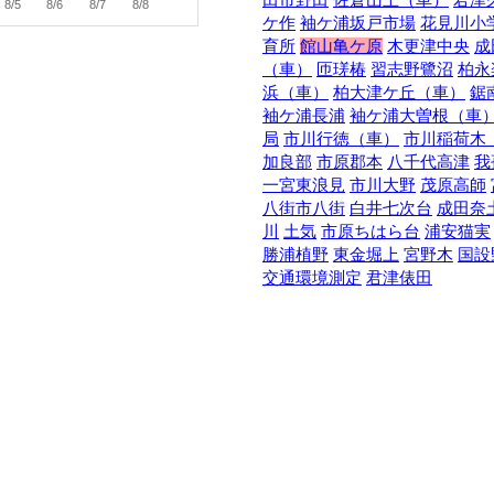
8/5
8/6
8/7
8/8
ケ作
袖ケ浦坂戸市場
花見川小
育所
館山亀ケ原
木更津中央
成
（車）
匝瑳椿
習志野鷺沼
柏永
浜（車）
柏大津ケ丘（車）
鋸
袖ケ浦長浦
袖ケ浦大曽根（車
局
市川行徳（車）
市川稲荷木
加良部
市原郡本
八千代高津
我
一宮東浪見
市川大野
茂原高師
八街市八街
白井七次台
成田奈
川
土気
市原ちはら台
浦安猫実
勝浦植野
東金堀上
宮野木
国設
交通環境測定
君津俵田