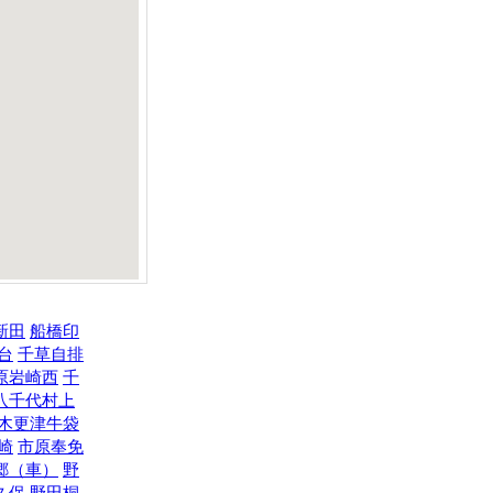
新田
船橋印
台
千草自排
原岩崎西
千
八千代村上
木更津牛袋
崎
市原奉免
郷（車）
野
久保
野田桐