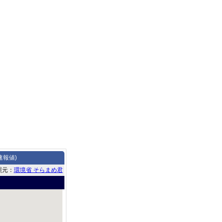
速報値)
照元：
環境省 そらまめ君