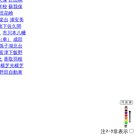
学校
蘇我保
田花崎
楽台
浦安美
南下佐久間
）
市川本八幡
（車）
成田
孫子湖北台
富津下飯野
土
香取羽根
横芝光横芝
野田自動車
注ﾏｰｸ非表示