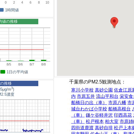
0
2
4
6
8
10
1時間値
平均値の推移
8/5
8/6
8/7
8/8
1日の平均値
千葉県のPM2.5観測地点：
5の推移
3
5μg/m
)
寒川小学校
真砂公園
佐倉江原
2.5濃度
内
市原五井
流山平和台
栄安食
船橋日の出（車）
市原八幡
市
城台わかば小学校
船橋高根台
（車）
鎌ケ谷軽井沢
印西高花
（車）
松戸根本
柏大室
市原姉
四街道鹿渡
真砂自排
松戸上本
田市野田
佐倉山王（車）
君津