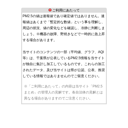
ご利用にあたって
PM2.5の値は速報値であり確定値ではありません。速
報値はあくまで「暫定的な数値」という事を理解し、
周辺の状況、値の変化などを確認し、冷静に判断しま
しょう。※機器の故障、野焼きなどで一時的に急上昇
する場合があります。
当サイトのコンテンツの一部（平均値、グラフ、AQI
等）は、千葉県が公表しているPM2.5情報を当サイト
が独自に集計し加工しているものです。これらの加工
されたデータ、及び当サイトは県が公認、公表、推奨
している情報ではありませんのでご留意ください。
※「ご利用にあたって」の内容は当サイト「PM2.5
まとめ」の管理人の見解です。各自治体の見解とは
異なる場合がありますのでご注意ください。