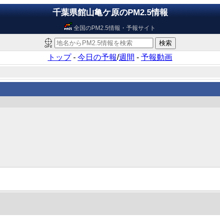
千葉県館山亀ケ原のPM2.5情報
全国のPM2.5情報・予報サイト
トップ
-
今日の予報
/
週間
-
予報動画