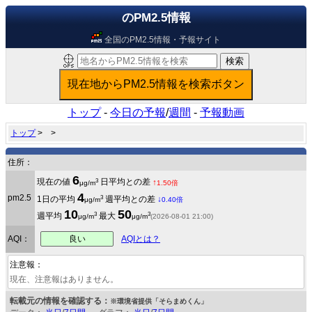
のPM2.5情報
全国のPM2.5情報・予報サイト
トップ
-
今日の予報
/
週間
-
予報動画
トップ
>
>
住所：
6
3
現在の値
日平均との差
↑
μg/m
1.50倍
4
pm2.5
3
1日の平均
週平均との差
↓
μg/m
0.40倍
10
50
3
3
週平均
最大
μg/m
μg/m
(2026-08-01 21:00)
良い
AQI：
AQIとは？
注意報：
現在、注意報はありません。
転載元の情報を確認する：
※環境省提供「そらまめくん」