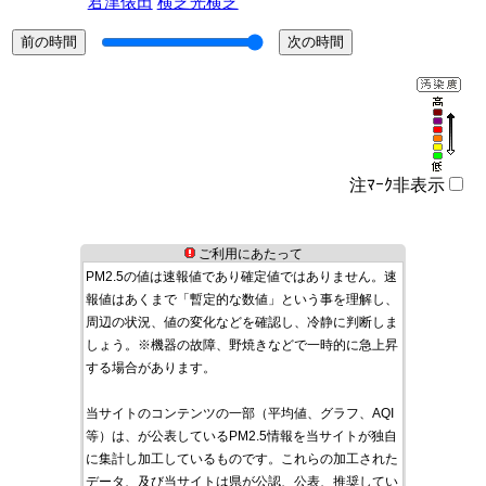
君津俵田
横芝光横芝
注ﾏｰｸ非表示
ご利用にあたって
PM2.5の値は速報値であり確定値ではありません。速
報値はあくまで「暫定的な数値」という事を理解し、
周辺の状況、値の変化などを確認し、冷静に判断しま
しょう。※機器の故障、野焼きなどで一時的に急上昇
する場合があります。
当サイトのコンテンツの一部（平均値、グラフ、AQI
等）は、が公表しているPM2.5情報を当サイトが独自
に集計し加工しているものです。これらの加工された
データ、及び当サイトは県が公認、公表、推奨してい