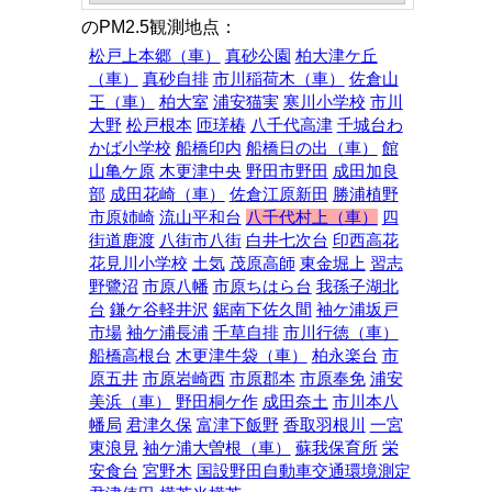
のPM2.5観測地点：
松戸上本郷（車）
真砂公園
柏大津ケ丘
（車）
真砂自排
市川稲荷木（車）
佐倉山
王（車）
柏大室
浦安猫実
寒川小学校
市川
大野
松戸根本
匝瑳椿
八千代高津
千城台わ
かば小学校
船橋印内
船橋日の出（車）
館
山亀ケ原
木更津中央
野田市野田
成田加良
部
成田花崎（車）
佐倉江原新田
勝浦植野
市原姉崎
流山平和台
八千代村上（車）
四
街道鹿渡
八街市八街
白井七次台
印西高花
花見川小学校
土気
茂原高師
東金堀上
習志
野鷺沼
市原八幡
市原ちはら台
我孫子湖北
台
鎌ケ谷軽井沢
鋸南下佐久間
袖ケ浦坂戸
市場
袖ケ浦長浦
千草自排
市川行徳（車）
船橋高根台
木更津牛袋（車）
柏永楽台
市
原五井
市原岩崎西
市原郡本
市原奉免
浦安
美浜（車）
野田桐ケ作
成田奈土
市川本八
幡局
君津久保
富津下飯野
香取羽根川
一宮
東浪見
袖ケ浦大曽根（車）
蘇我保育所
栄
安食台
宮野木
国設野田自動車交通環境測定