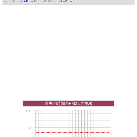
データ：
当日
/
7日間
グラフ：
当日
/
7日間
過去24時間のPM2.5の推移
100
50