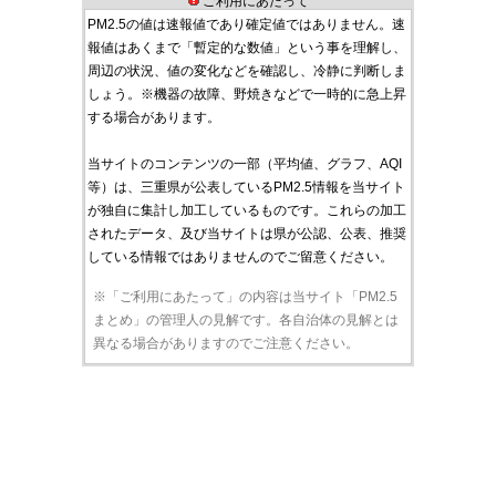
ご利用にあたって
PM2.5の値は速報値であり確定値ではありません。速
報値はあくまで「暫定的な数値」という事を理解し、
周辺の状況、値の変化などを確認し、冷静に判断しま
しょう。※機器の故障、野焼きなどで一時的に急上昇
する場合があります。
当サイトのコンテンツの一部（平均値、グラフ、AQI
等）は、三重県が公表しているPM2.5情報を当サイト
が独自に集計し加工しているものです。これらの加工
されたデータ、及び当サイトは県が公認、公表、推奨
している情報ではありませんのでご留意ください。
※「ご利用にあたって」の内容は当サイト「PM2.5
まとめ」の管理人の見解です。各自治体の見解とは
異なる場合がありますのでご注意ください。