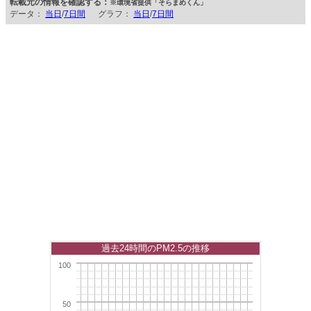
転載元の情報を確認する：
※環境省提供「そらまめくん」
データ：
当日
/
7日間
グラフ：
当日
/
7日間
過去24時間のPM2.5の推移
100
50