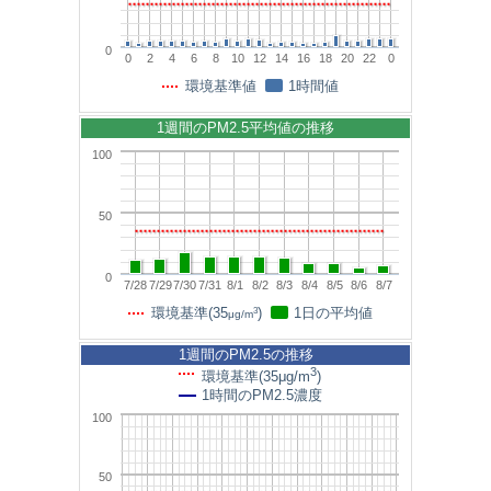
0
0
2
4
6
8
10
12
14
16
18
20
22
0
環境基準値
1時間値
1週間のPM2.5平均値の推移
100
50
0
7/28
7/29
7/30
7/31
8/1
8/2
8/3
8/4
8/5
8/6
8/7
3
環境基準(35
)
1日の平均値
μg/m
1週間のPM2.5の推移
3
環境基準(35μg/m
)
1時間のPM2.5濃度
100
50