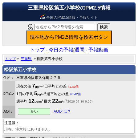
三重県松阪第五小学校のPM2.5情報
全国のPM2.5情報・予報サイト
トップ
-
今日の予報
/
週間
-
予報動画
トップ
>
三重県
> 松阪第五小学校
松阪第五小学校
住所：
三重県松阪市久保町２７６
7
3
現在の値
日平均との差
↑
μg/m
1.40倍
5
pm2.5
3
1日の平均
週平均との差
↓
μg/m
0.42倍
12
22
3
3
週平均
最大
μg/m
μg/m
(2026-07-30 6:00)
良い
AQI：
AQIとは？
注意報：
現在、注意報はありません。