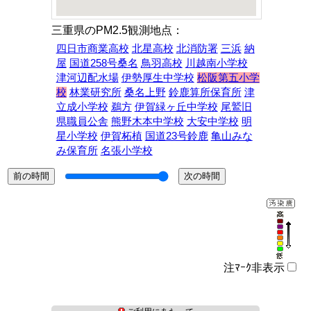
三重県のPM2.5観測地点：
四日市商業高校
北星高校
北消防署
三浜
納
屋
国道258号桑名
鳥羽高校
川越南小学校
津河辺配水場
伊勢厚生中学校
松阪第五小学
校
林業研究所
桑名上野
鈴鹿算所保育所
津
立成小学校
鵜方
伊賀緑ヶ丘中学校
尾鷲旧
県職員公舎
熊野木本中学校
大安中学校
明
星小学校
伊賀柘植
国道23号鈴鹿
亀山みな
み保育所
名張小学校
注ﾏｰｸ非表示