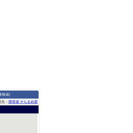
速報値)
照元：
環境省 そらまめ君