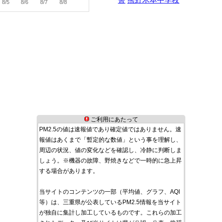
8/5
8/6
8/7
8/8
ご利用にあたって
PM2.5の値は速報値であり確定値ではありません。速
報値はあくまで「暫定的な数値」という事を理解し、
周辺の状況、値の変化などを確認し、冷静に判断しま
しょう。※機器の故障、野焼きなどで一時的に急上昇
する場合があります。
当サイトのコンテンツの一部（平均値、グラフ、AQI
等）は、三重県が公表しているPM2.5情報を当サイト
が独自に集計し加工しているものです。これらの加工