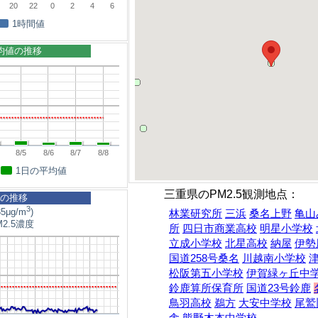
20
22
0
2
4
6
1時間値
平均値の推移
8/5
8/6
8/7
8/8
1日の平均値
三重県のPM2.5観測地点：
5の推移
3
5μg/m
)
林業研究所
三浜
桑名上野
亀山
2.5濃度
所
四日市商業高校
明星小学校
立成小学校
北星高校
納屋
伊勢
国道258号桑名
川越南小学校
松阪第五小学校
伊賀緑ヶ丘中
鈴鹿算所保育所
国道23号鈴鹿
鳥羽高校
鵜方
大安中学校
尾鷲
舎
熊野木本中学校