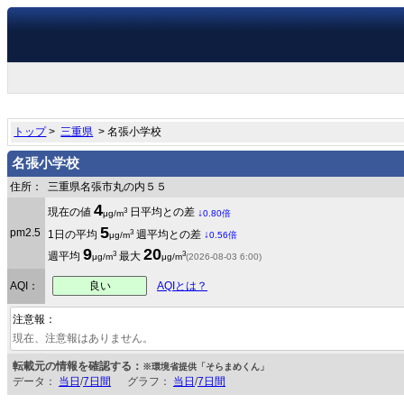
トップ
>
三重県
> 名張小学校
名張小学校
住所：
三重県名張市丸の内５５
4
3
現在の値
日平均との差
↓
μg/m
0.80倍
5
pm2.5
3
1日の平均
週平均との差
↓
μg/m
0.56倍
9
20
3
3
週平均
最大
μg/m
μg/m
(2026-08-03 6:00)
良い
AQI：
AQIとは？
注意報：
現在、注意報はありません。
転載元の情報を確認する：
※環境省提供「そらまめくん」
データ：
当日
/
7日間
グラフ：
当日
/
7日間