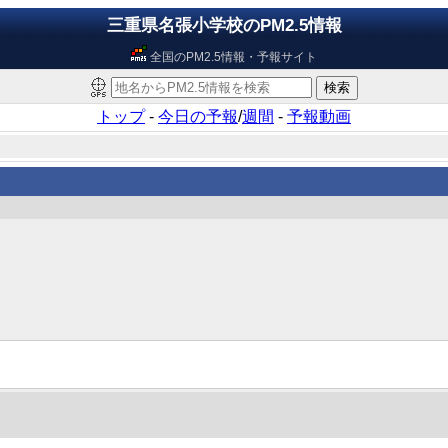
三重県名張小学校のPM2.5情報
全国のPM2.5情報・予報サイト
トップ
-
今日の予報
/
週間
-
予報動画