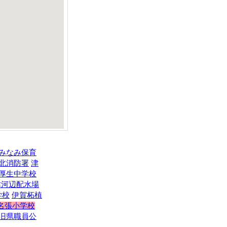
みなみ保育
北消防署
津
厚生中学校
津河辺配水場
学校
伊賀柘植
名張小学校
旧県職員公