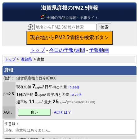
滋賀県彦根のPM2.5情報
全国のPM2.5情報・予報サイト
トップ
-
今日の予報
/
週間
-
予報動画
トップ
>
滋賀県
> 彦根
彦根
住所：
滋賀県彦根市西今町800
7
3
現在の値
日平均との差
↓
μg/m
0.88倍
8
pm2.5
3
1日の平均
週平均との差
↓
μg/m
0.73倍
11
25
3
3
週平均
最大
μg/m
μg/m
(2026-08-03 12:00)
良い
AQI：
AQIとは？
注意報：
現在、注意報はありません。