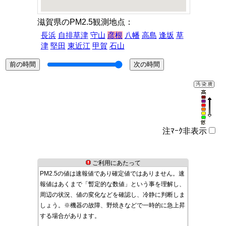
滋賀県のPM2.5観測地点：
長浜
自排草津
守山
彦根
八幡
高島
逢坂
草
津
堅田
東近江
甲賀
石山
注ﾏｰｸ非表示
ご利用にあたって
PM2.5の値は速報値であり確定値ではありません。速
報値はあくまで「暫定的な数値」という事を理解し、
周辺の状況、値の変化などを確認し、冷静に判断しま
しょう。※機器の故障、野焼きなどで一時的に急上昇
する場合があります。