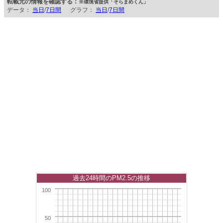
転載元の情報を確認する：
※環境省提供「そらまめくん」
データ：
当日
/
7日間
グラフ：
当日
/
7日間
過去24時間のPM2.5の推移
100
50