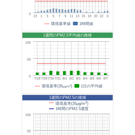
0
23
1
3
5
7
9
11
13
15
18
20
22
0
環境基準値
1時間値
1週間のPM2.5平均値の推移
100
50
0
7/28
7/29
7/30
7/31
8/1
8/2
8/3
8/4
8/5
8/6
8/7
3
環境基準(35
)
1日の平均値
μg/m
1週間のPM2.5の推移
3
環境基準(35μg/m
)
1時間のPM2.5濃度
100
50