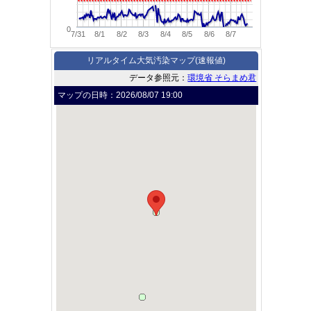
0
7/31
8/1
8/2
8/3
8/4
8/5
8/6
8/7
リアルタイム大気汚染マップ(速報値)
データ参照元：
環境省 そらまめ君
マップの日時：
2026/08/07 19:00