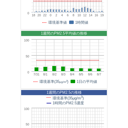
0
18
20
22
0
2
4
6
8
10
12
14
16
19
環境基準値
1時間値
1週間のPM2.5平均値の推移
100
50
0
7/31
8/1
8/2
8/3
8/4
8/5
8/6
8/7
3
環境基準(35
)
1日の平均値
μg/m
1週間のPM2.5の推移
3
環境基準(35μg/m
)
1時間のPM2.5濃度
100
50