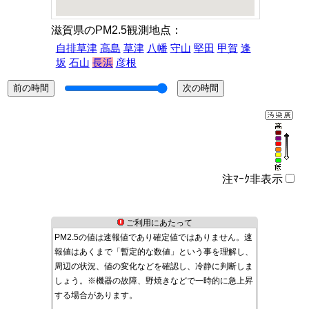
滋賀県のPM2.5観測地点：
自排草津
高島
草津
八幡
守山
堅田
甲賀
逢
坂
石山
長浜
彦根
注ﾏｰｸ非表示
ご利用にあたって
PM2.5の値は速報値であり確定値ではありません。速
報値はあくまで「暫定的な数値」という事を理解し、
周辺の状況、値の変化などを確認し、冷静に判断しま
しょう。※機器の故障、野焼きなどで一時的に急上昇
する場合があります。