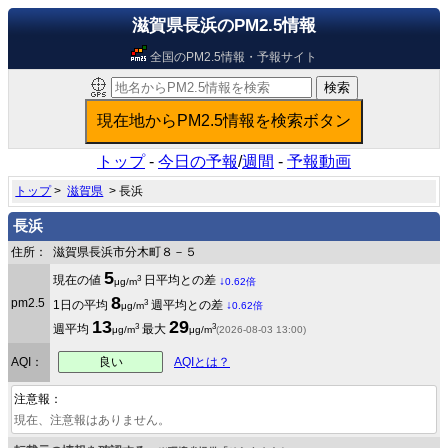
滋賀県長浜のPM2.5情報
全国のPM2.5情報・予報サイト
トップ
-
今日の予報
/
週間
-
予報動画
トップ
>
滋賀県
> 長浜
長浜
住所：
滋賀県長浜市分木町８－５
5
3
現在の値
日平均との差
↓
μg/m
0.62倍
8
pm2.5
3
1日の平均
週平均との差
↓
μg/m
0.62倍
13
29
3
3
週平均
最大
μg/m
μg/m
(2026-08-03 13:00)
良い
AQI：
AQIとは？
注意報：
現在、注意報はありません。