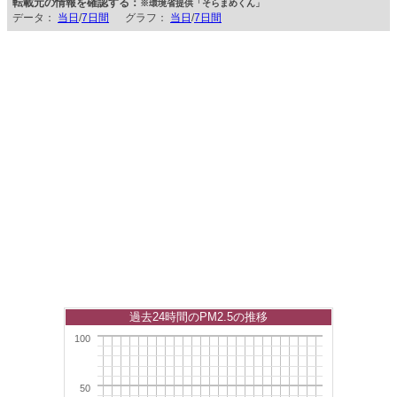
転載元の情報を確認する：
※環境省提供「そらまめくん」
データ：
当日
/
7日間
グラフ：
当日
/
7日間
過去24時間のPM2.5の推移
100
50