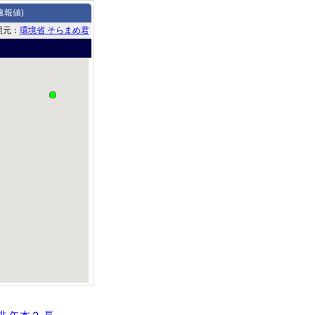
速報値)
照元：
環境省 そらまめ君