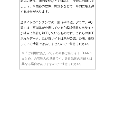
周辺の状況、値の変化などを確認し、冷静に判断しま
しょう。※機器の故障、野焼きなどで一時的に急上昇
する場合があります。
当サイトのコンテンツの一部（平均値、グラフ、AQI
等）は、宮城県が公表しているPM2.5情報を当サイト
が独自に集計し加工しているものです。これらの加工
されたデータ、及び当サイトは県が公認、公表、推奨
している情報ではありませんのでご留意ください。
※「ご利用にあたって」の内容は当サイト「PM2.5
まとめ」の管理人の見解です。各自治体の見解とは
異なる場合がありますのでご注意ください。