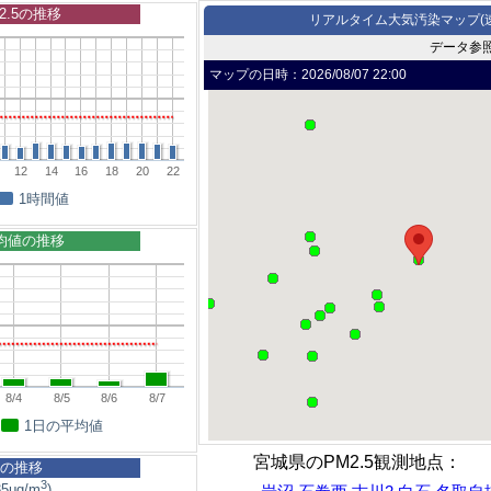
2.5の推移
リアルタイム大気汚染マップ(
データ参
マップの日時：
2026/08/07 22:00
12
14
16
18
20
22
1時間値
平均値の推移
8/4
8/5
8/6
8/7
1日の平均値
宮城県のPM2.5観測地点：
5の推移
3
5μg/m
)