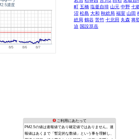
岩沼
石巻西
古川2
白石
名取自
2.5濃度
町
五橋
塩釜自排
山元
中野
七
沼
松島
大和
秋総局
福室
山田
総局
鶴谷
苦竹
七北田
丸森
将
迫
国設箟岳
8/5
8/6
8/7
ご利用にあたって
PM2.5の値は速報値であり確定値ではありません。速
報値はあくまで「暫定的な数値」という事を理解し、