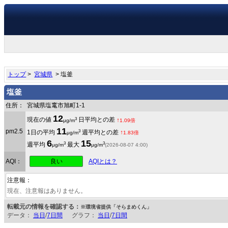
トップ
>
宮城県
> 塩釜
塩釜
住所：
宮城県塩竃市旭町1-1
12
3
現在の値
日平均との差
↑
μg/m
1.09倍
11
pm2.5
3
1日の平均
週平均との差
↑
μg/m
1.83倍
6
15
3
3
週平均
最大
μg/m
μg/m
(2026-08-07 4:00)
良い
AQI：
AQIとは？
注意報：
現在、注意報はありません。
転載元の情報を確認する：
※環境省提供「そらまめくん」
データ：
当日
/
7日間
グラフ：
当日
/
7日間