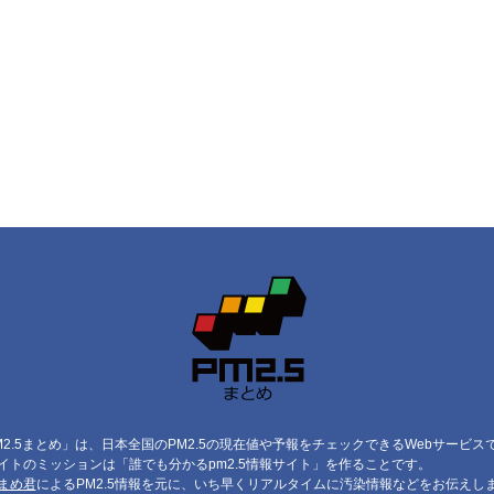
M2.5まとめ」は、日本全国のPM2.5の現在値や予報をチェックできるWebサービス
イトのミッションは「誰でも分かるpm2.5情報サイト」を作ることです。
まめ君
によるPM2.5情報を元に、いち早くリアルタイムに汚染情報などをお伝えし