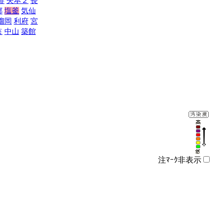
排
矢本２
長
郷
塩釜
気仙
榴岡
利府
宮
監
中山
築館
注ﾏｰｸ非表示