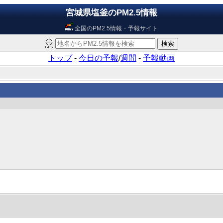
宮城県塩釜のPM2.5情報
全国のPM2.5情報・予報サイト
トップ
-
今日の予報
/
週間
-
予報動画