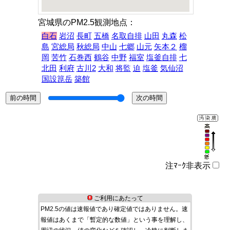
宮城県のPM2.5観測地点：
白石
岩沼
長町
五橋
名取自排
山田
丸森
松
島
宮総局
秋総局
中山
七郷
山元
矢本２
榴
岡
苦竹
石巻西
鶴谷
中野
福室
塩釜自排
七
北田
利府
古川2
大和
将監
迫
塩釜
気仙沼
国設箟岳
築館
注ﾏｰｸ非表示
ご利用にあたって
PM2.5の値は速報値であり確定値ではありません。速
報値はあくまで「暫定的な数値」という事を理解し、