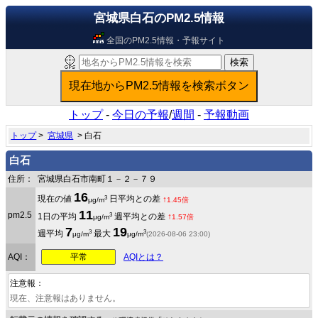
宮城県白石のPM2.5情報
全国のPM2.5情報・予報サイト
トップ
-
今日の予報
/
週間
-
予報動画
トップ
>
宮城県
> 白石
白石
住所：
宮城県白石市南町１－２－７９
16
3
現在の値
日平均との差
↑
μg/m
1.45倍
11
pm2.5
3
1日の平均
週平均との差
↑
μg/m
1.57倍
7
19
3
3
週平均
最大
μg/m
μg/m
(2026-08-06 23:00)
平常
AQI：
AQIとは？
注意報：
現在、注意報はありません。