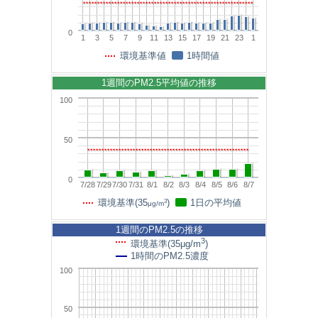
0
1
3
5
7
9
11
13
15
17
19
21
23
1
環境基準値
1時間値
1週間のPM2.5平均値の推移
100
50
0
7/28
7/29
7/30
7/31
8/1
8/2
8/3
8/4
8/5
8/6
8/7
3
環境基準(35
)
1日の平均値
μg/m
1週間のPM2.5の推移
3
環境基準(35μg/m
)
1時間のPM2.5濃度
100
50