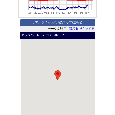
0
7/28
7/29
7/30
7/31
8/1
8/2
8/3
8/4
8/5
8/6
8/7
リアルタイム大気汚染マップ(速報値)
データ参照元：
環境省 そらまめ君
マップの日時：
2026/08/07 01:00