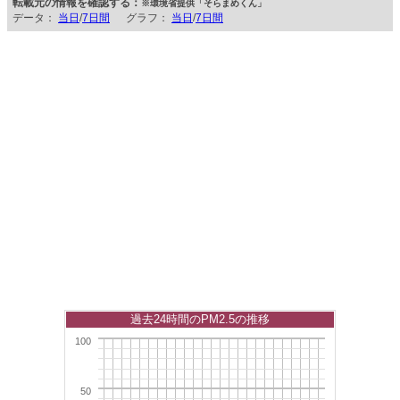
転載元の情報を確認する：
※環境省提供「そらまめくん」
データ：
当日
/
7日間
グラフ：
当日
/
7日間
過去24時間のPM2.5の推移
100
50