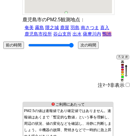
鹿児島市のPM2.5観測地点：
奄美
霧島
隈之城
鹿屋
羽島
南さつま
喜入
鹿児島市役所
谷山支所
出水
薩摩川内
鴨池
注ﾏｰｸ非表示
ご利用にあたって
PM2.5の値は速報値であり確定値ではありません。速
報値はあくまで「暫定的な数値」という事を理解し、
周辺の状況、値の変化などを確認し、冷静に判断しま
しょう。※機器の故障、野焼きなどで一時的に急上昇