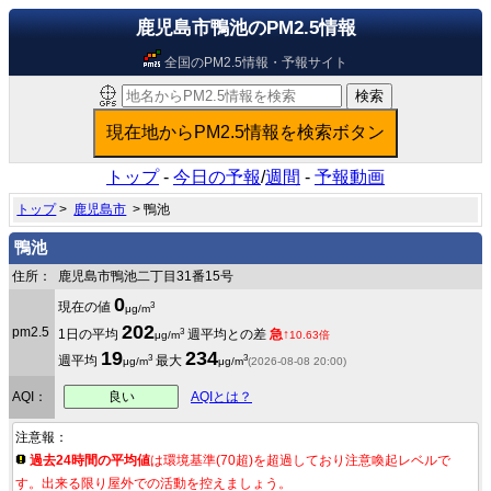
鹿児島市鴨池のPM2.5情報
全国のPM2.5情報・予報サイト
トップ
-
今日の予報
/
週間
-
予報動画
トップ
>
鹿児島市
> 鴨池
鴨池
住所：
鹿児島市鴨池二丁目31番15号
0
3
現在の値
μg/m
202
pm2.5
3
1日の平均
週平均との差
急↑
μg/m
10.63倍
19
234
3
3
週平均
最大
μg/m
μg/m
(2026-08-08 20:00)
良い
AQI：
AQIとは？
注意報：
過去24時間の平均値
は環境基準(70超)を超過しており注意喚起レベルで
す。出来る限り屋外での活動を控えましょう。