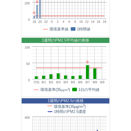
※
200
※
0
18
20
22
0
2
4
6
8
10
12
14
16
18
環境基準値
1時間値
1週間のPM2.5平均値の推移
100
※
50
0
7/31
8/1
8/2
8/3
8/4
8/5
8/6
8/7
8/8
8/9
3
環境基準(35
)
1日の平均値
μg/m
1週間のPM2.5の推移
3
環境基準(35μg/m
)
1時間のPM2.5濃度
400