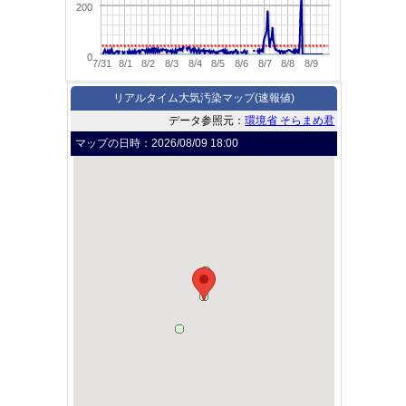
200
0
7/31
8/1
8/2
8/3
8/4
8/5
8/6
8/7
8/8
8/9
リアルタイム大気汚染マップ(速報値)
データ参照元：
環境省 そらまめ君
マップの日時：
2026/08/09 18:00