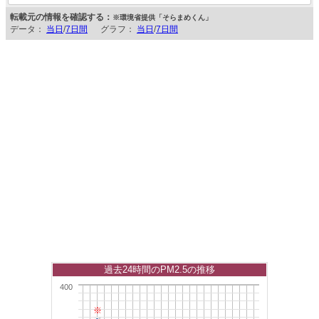
転載元の情報を確認する：
※環境省提供「そらまめくん」
データ：
当日
/
7日間
グラフ：
当日
/
7日間
過去24時間のPM2.5の推移
400
※