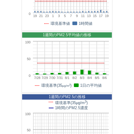
0
19
21
23
1
3
5
7
9
11
13
15
17
19
環境基準値
1時間値
1週間のPM2.5平均値の推移
100
50
0
7/28
7/29
7/30
7/31
8/1
8/2
8/3
8/4
8/5
8/6
3
環境基準(35
)
1日の平均値
μg/m
1週間のPM2.5の推移
3
環境基準(35μg/m
)
1時間のPM2.5濃度
100
50