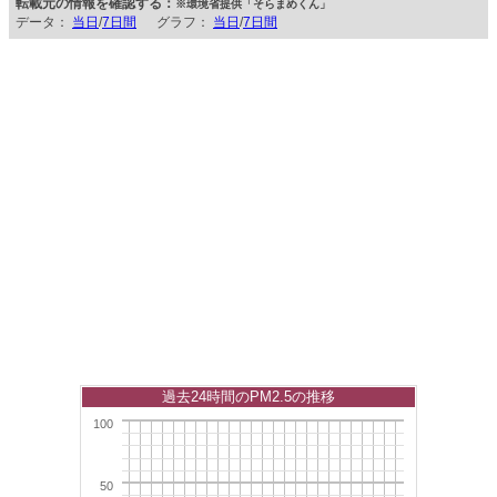
転載元の情報を確認する：
※環境省提供「そらまめくん」
データ：
当日
/
7日間
グラフ：
当日
/
7日間
過去24時間のPM2.5の推移
100
50