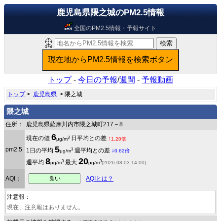
鹿児島県隈之城のPM2.5情報
全国のPM2.5情報・予報サイト
トップ
-
今日の予報
/
週間
-
予報動画
トップ
>
鹿児島県
> 隈之城
隈之城
住所：
鹿児島県薩摩川内市隈之城町217－8
6
3
現在の値
日平均との差
↑
μg/m
1.20倍
5
pm2.5
3
1日の平均
週平均との差
↓
μg/m
0.62倍
8
20
3
3
週平均
最大
μg/m
μg/m
(2026-08-03 14:00)
良い
AQI：
AQIとは？
注意報：
現在、注意報はありません。