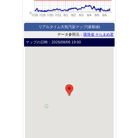
0
7/28
7/29
7/30
7/31
8/1
8/2
8/3
8/4
8/5
8/6
リアルタイム大気汚染マップ(速報値)
データ参照元：
環境省 そらまめ君
マップの日時：
2026/08/06 19:00