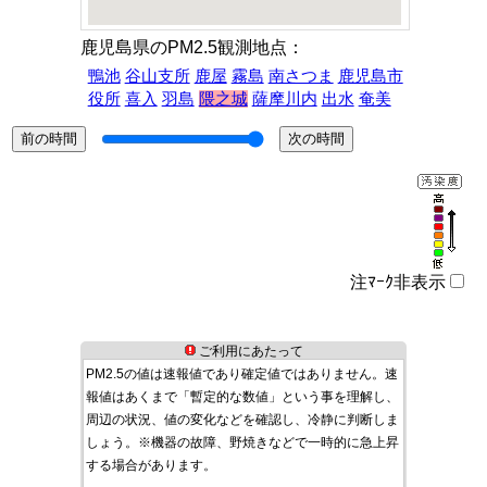
鹿児島県のPM2.5観測地点：
鴨池
谷山支所
鹿屋
霧島
南さつま
鹿児島市
役所
喜入
羽島
隈之城
薩摩川内
出水
奄美
注ﾏｰｸ非表示
ご利用にあたって
PM2.5の値は速報値であり確定値ではありません。速
報値はあくまで「暫定的な数値」という事を理解し、
周辺の状況、値の変化などを確認し、冷静に判断しま
しょう。※機器の故障、野焼きなどで一時的に急上昇
する場合があります。