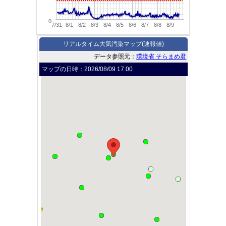
0
7/31
8/1
8/2
8/3
8/4
8/5
8/6
8/7
8/8
8/9
リアルタイム大気汚染マップ(速報値)
データ参照元：
環境省 そらまめ君
マップの日時：
2026/08/09 17:00