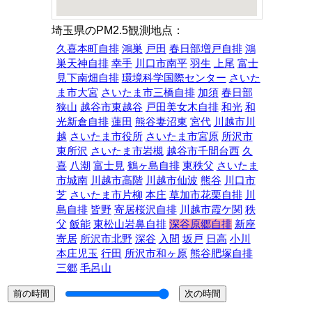
埼玉県のPM2.5観測地点：
久喜本町自排
鴻巣
戸田
春日部増戸自排
鴻
巣天神自排
幸手
川口市南平
羽生
上尾
富士
見下南畑自排
環境科学国際センター
さいた
ま市大宮
さいたま市三橋自排
加須
春日部
狭山
越谷市東越谷
戸田美女木自排
和光
和
光新倉自排
蓮田
熊谷妻沼東
宮代
川越市川
越
さいたま市役所
さいたま市宮原
所沢市
東所沢
さいたま市岩槻
越谷市千間台西
久
喜
八潮
富士見
鶴ヶ島自排
東秩父
さいたま
市城南
川越市高階
川越市仙波
熊谷
川口市
芝
さいたま市片柳
本庄
草加市花栗自排
川
島自排
皆野
寄居桜沢自排
川越市霞ケ関
秩
父
飯能
東松山岩鼻自排
深谷原郷自排
新座
寄居
所沢市北野
深谷
入間
坂戸
日高
小川
本庄児玉
行田
所沢市和ヶ原
熊谷肥塚自排
三郷
毛呂山