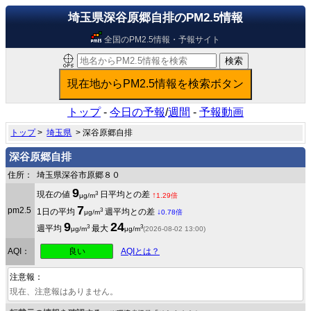
埼玉県深谷原郷自排のPM2.5情報
全国のPM2.5情報・予報サイト
トップ
-
今日の予報
/
週間
-
予報動画
トップ
>
埼玉県
> 深谷原郷自排
深谷原郷自排
住所：
埼玉県深谷市原郷８０
9
3
現在の値
日平均との差
↑
μg/m
1.29倍
7
pm2.5
3
1日の平均
週平均との差
↓
μg/m
0.78倍
9
24
3
3
週平均
最大
μg/m
μg/m
(2026-08-02 13:00)
良い
AQI：
AQIとは？
注意報：
現在、注意報はありません。