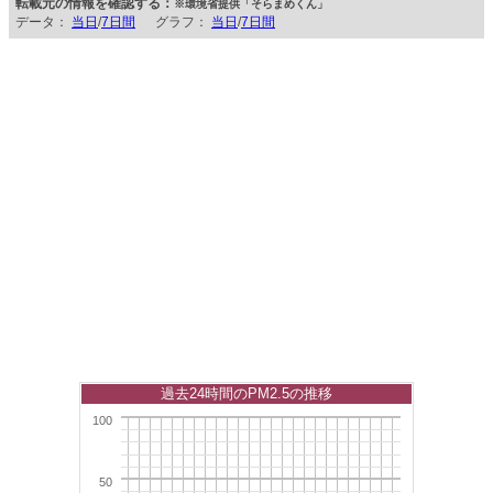
転載元の情報を確認する：
※環境省提供「そらまめくん」
データ：
当日
/
7日間
グラフ：
当日
/
7日間
過去24時間のPM2.5の推移
100
50