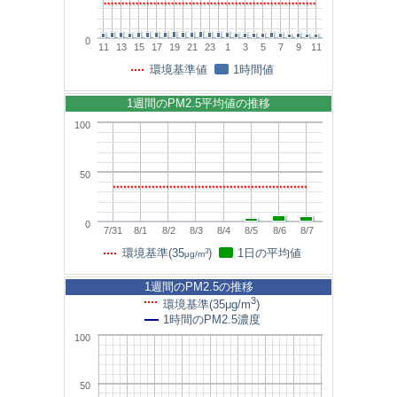
0
11
13
15
17
19
21
23
1
3
5
7
9
11
環境基準値
1時間値
1週間のPM2.5平均値の推移
100
50
0
7/31
8/1
8/2
8/3
8/4
8/5
8/6
8/7
3
環境基準(35
)
1日の平均値
μg/m
1週間のPM2.5の推移
3
環境基準(35μg/m
)
1時間のPM2.5濃度
100
50