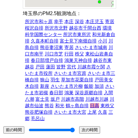
埼玉県のPM2.5観測地点：
所沢市和ヶ原
幸手
本庄
深谷
本庄児玉
寄居
桜沢自排
所沢市北野
越谷市千間台西
環境
科学国際センター
所沢市東所沢
和光新倉自
排
久喜本町自排
富士見下南畑自排
小川
川
島自排
熊谷妻沼東
寄居
さいたま市城南
川
口市南平
川口市芝
行田
秩父
東松山岩鼻自
排
春日部増戸自排
鴻巣天神自排
越谷市東
越谷
戸田
蓮田
皆野
宮代
川越市霞ケ関
さ
いたま市役所
さいたま市宮原
さいたま市三
橋自排
狭山
羽生
草加市花栗自排
戸田美女
木自排
新座
さいたま市片柳
飯能
加須
さい
たま市岩槻
春日部
鴻巣
深谷原郷自排
入間
八潮
富士見
坂戸
川越市高階
川越市川越
川
越市仙波
熊谷
和光
鶴ヶ島自排
日高
東秩父
熊谷肥塚自排
さいたま市大宮
上尾
久喜
三
郷
毛呂山