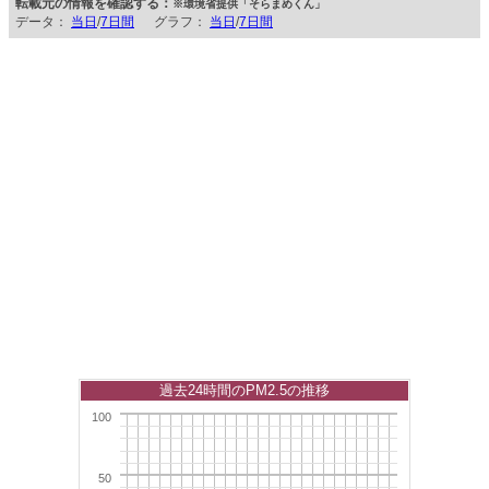
転載元の情報を確認する：
※環境省提供「そらまめくん」
データ：
当日
/
7日間
グラフ：
当日
/
7日間
過去24時間のPM2.5の推移
100
50