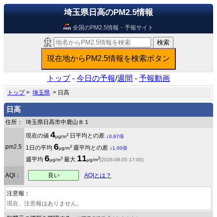
埼玉県日高のPM2.5情報
全国のPM2.5情報・予報サイト
トップ
-
今日の予報
/
週間
-
予報動画
トップ
>
埼玉県
> 日高
日高
住所：
埼玉県日高市中鹿山８１
4
3
現在の値
日平均との差
↓
μg/m
0.67倍
6
pm2.5
3
1日の平均
週平均との差
↓
μg/m
1.00倍
6
11
3
3
週平均
最大
μg/m
μg/m
(2026-08-05 17:00)
良い
AQI：
AQIとは？
注意報：
現在、注意報はありません。