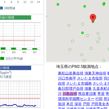
4
6
8
10
12
14
1時間値
平均値の推移
8/4
8/5
8/6
8/7
1日の平均値
埼玉県のPM2.5観測地点：
5の推移
3
5μg/m
)
東松山岩鼻自排
鴻巣天神自排
2.5濃度
川口市南平
さいたま市役所
羽
自排
さいたま市城南
さいたま
春日部増戸自排
鴻巣
久喜本町
川
川島自排
熊谷妻沼東
寄居
環境科学国際センター
行田
所
加須
本庄
深谷
戸田
戸田美女
宮代
川越市川越
川越市霞ケ関