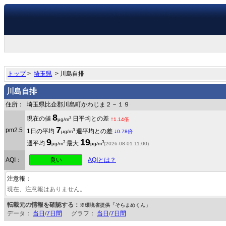
トップ
>
埼玉県
> 川島自排
川島自排
住所：
埼玉県比企郡川島町かわじま２－１９
8
3
現在の値
日平均との差
↑
μg/m
1.14倍
7
pm2.5
3
1日の平均
週平均との差
↓
μg/m
0.78倍
9
19
3
3
週平均
最大
μg/m
μg/m
(2026-08-01 11:00)
良い
AQI：
AQIとは？
注意報：
現在、注意報はありません。
転載元の情報を確認する：
※環境省提供「そらまめくん」
データ：
当日
/
7日間
グラフ：
当日
/
7日間