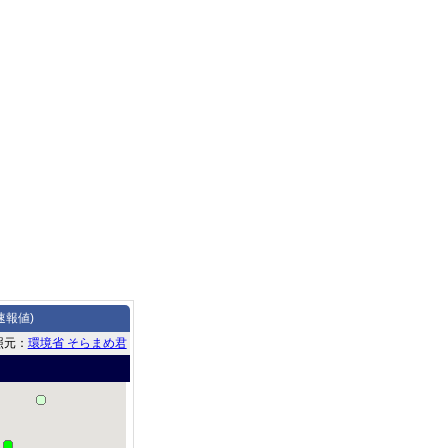
速報値)
照元：
環境省 そらまめ君