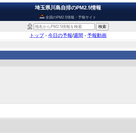
埼玉県川島自排のPM2.5情報
全国のPM2.5情報・予報サイト
トップ
-
今日の予報
/
週間
-
予報動画