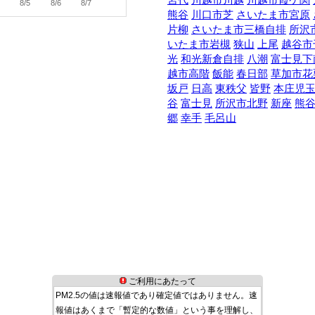
8/5
8/6
8/7
熊谷
川口市芝
さいたま市宮原
片柳
さいたま市三橋自排
所沢
いたま市岩槻
狭山
上尾
越谷市
光
和光新倉自排
八潮
富士見下
越市高階
飯能
春日部
草加市花
坂戸
日高
東秩父
皆野
本庄児
谷
富士見
所沢市北野
新座
熊
郷
幸手
毛呂山
ご利用にあたって
PM2.5の値は速報値であり確定値ではありません。速
報値はあくまで「暫定的な数値」という事を理解し、