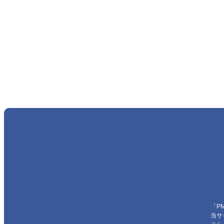
「P
当サ