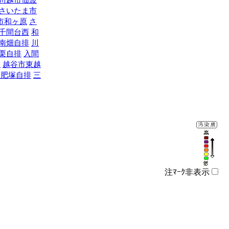
さいたま市
市和ヶ原
さ
千間台西
和
南畑自排
川
栗自排
入間
玉
越谷市東越
谷肥塚自排
三
注ﾏｰｸ非表示