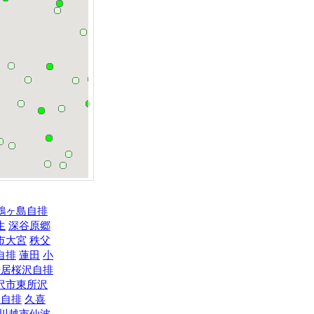
鶴ヶ島自排
生
深谷原郷
市大宮
秩父
自排
蓮田
小
寄居桜沢自排
沢市東所沢
木自排
久喜
川越市仙波