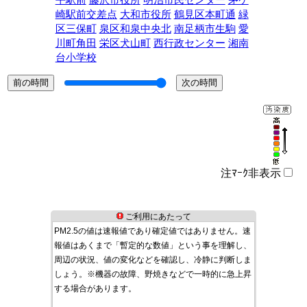
平駅前
藤沢市役所
明治市民センター
茅ケ
崎駅前交差点
大和市役所
鶴見区本町通
緑
区三保町
泉区和泉中央北
南足柄市生駒
愛
川町角田
栄区犬山町
西行政センター
湘南
台小学校
注ﾏｰｸ非表示
ご利用にあたって
PM2.5の値は速報値であり確定値ではありません。速
報値はあくまで「暫定的な数値」という事を理解し、
周辺の状況、値の変化などを確認し、冷静に判断しま
しょう。※機器の故障、野焼きなどで一時的に急上昇
する場合があります。