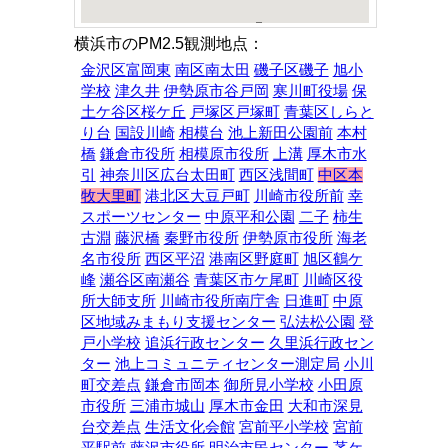
横浜市のPM2.5観測地点：
金沢区富岡東
南区南太田
磯子区磯子
旭小
学校
津久井
伊勢原市谷戸岡
寒川町役場
保
土ケ谷区桜ケ丘
戸塚区戸塚町
青葉区しらと
り台
国設川崎
相模台
池上新田公園前
本村
橋
鎌倉市役所
相模原市役所
上溝
厚木市水
引
神奈川区広台太田町
西区浅間町
中区本
牧大里町
港北区大豆戸町
川崎市役所前
幸
スポーツセンター
中原平和公園
二子
柿生
古淵
藤沢橋
秦野市役所
伊勢原市役所
海老
名市役所
西区平沼
港南区野庭町
旭区鶴ケ
峰
瀬谷区南瀬谷
青葉区市ケ尾町
川崎区役
所大師支所
川崎市役所南庁舎
日進町
中原
区地域みまもり支援センター
弘法松公園
登
戸小学校
追浜行政センター
久里浜行政セン
ター
池上コミュニティセンター測定局
小川
町交差点
鎌倉市岡本
御所見小学校
小田原
市役所
三浦市城山
厚木市金田
大和市深見
台交差点
生活文化会館
宮前平小学校
宮前