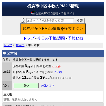
横浜市中区本牧のPM2.5情報
全国のPM2.5情報・予報サイト
トップ
-
今日の予報
/
週間
-
予報動画
トップ
>
横浜市
> 中区本牧
中区本牧
住所：
横浜市中区本牧大里町１５５－１８
6
3
現在の値
日平均との差
↑
μg/m
1.20倍
5
pm2.5
3
1日の平均
週平均との差
↓
μg/m
0.45倍
11
39
3
3
週平均
最大
μg/m
μg/m
(2026-08-02 11:00)
良い
AQI：
AQIとは？
注意報：
現在、注意報はありません。