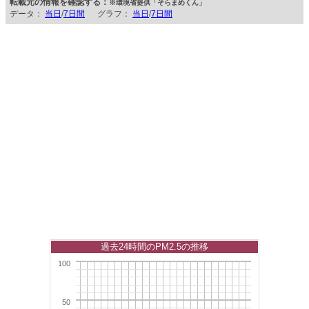
転載元の情報を確認する：
※環境省提供「そらまめくん」
データ：
当日
/
7日間
グラフ：
当日
/
7日間
過去24時間のPM2.5の推移
100
50