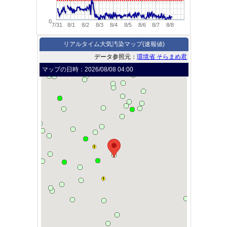
0
7/31
8/1
8/2
8/3
8/4
8/5
8/6
8/7
8/8
リアルタイム大気汚染マップ(速報値)
データ参照元：
環境省 そらまめ君
マップの日時：
2026/08/08 04:00