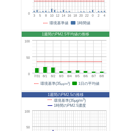
0
3
5
8
10
12
14
16
18
20
22
0
2
4
環境基準値
1時間値
1週間のPM2.5平均値の推移
100
50
0
7/31
8/1
8/2
8/3
8/4
8/5
8/6
8/7
8/8
3
環境基準(35
)
1日の平均値
μg/m
1週間のPM2.5の推移
3
環境基準(35μg/m
)
1時間のPM2.5濃度
100
50