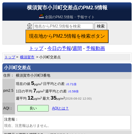
横須賀市小川町交差点のPM2.5情報
全国のPM2.5情報・予報サイト
トップ
-
今日の予報
/
週間
-
予報動画
トップ
>
横須賀市
> 小川町交差点
小川町交差点
住所：
横須賀市小川町3番地
5
3
現在の値
日平均との差
↓
μg/m
0.71倍
7
pm2.5
3
1日の平均
週平均との差
↓
μg/m
0.58倍
12
35
3
3
週平均
最大
μg/m
μg/m
(2026-08-02 12:00)
良い
AQI：
AQIとは？
注意報：
現在、注意報はありません。