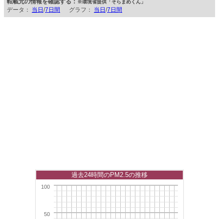
転載元の情報を確認する：
※環境省提供「そらまめくん」
データ：
当日
/
7日間
グラフ：
当日
/
7日間
過去24時間のPM2.5の推移
100
50