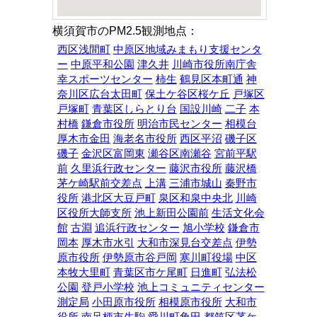
横須賀市のPM2.5観測地点：
西区浅間町
中原区地域みまもり支援センタ
ー
中原平和公園
津久井
川崎市役所南庁舎
幸スポーツセンター
柿生
鶴見区本町通
神
奈川区広台太田町
保土ケ谷区桜ケ丘
戸塚区
戸塚町
青葉区しらとり台
国設川崎
二子
本
村橋
鎌倉市役所
明治市民センター
相模台
厚木市金田
海老名市役所
西区平沼
磯子区
磯子
金沢区富岡東
瀬谷区南瀬谷
宮前平駅
前
久里浜行政センター
藤沢市役所
藤沢橋
茅ケ崎駅前交差点
上溝
三浦市城山
秦野市
役所
港北区大豆戸町
泉区和泉中央北
川崎
区役所大師支所
池上新田公園前
生活文化会
館
古淵
追浜行政センター
旭小学校
鎌倉市
岡本
厚木市水引
大和市深見台交差点
伊勢
原市役所
伊勢原市谷戸岡
寒川町役場
中区
本牧大里町
青葉区市ケ尾町
日進町
弘法松
公園
登戸小学校
池上コミュニティセンター
測定局
小田原市役所
相模原市役所
大和市