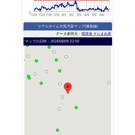
0
7/28
7/29
7/30
7/31
8/1
8/2
8/3
8/4
8/5
8/6
リアルタイム大気汚染マップ(速報値)
データ参照元：
環境省 そらまめ君
マップの日時：
2026/08/06 22:00