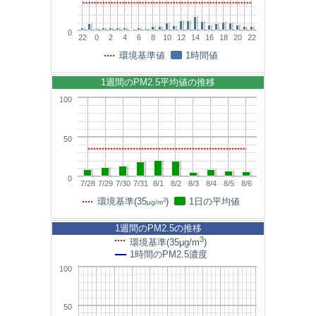
0
22
0
2
4
6
8
10
12
14
16
18
20
22
環境基準値
1時間値
1週間のPM2.5平均値の推移
100
50
0
7/28
7/29
7/30
7/31
8/1
8/2
8/3
8/4
8/5
8/6
3
環境基準(35
)
1日の平均値
μg/m
1週間のPM2.5の推移
3
環境基準(35μg/m
)
1時間のPM2.5濃度
100
50