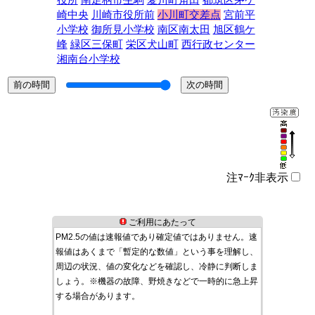
役所
南足柄市生駒
愛川町角田
都筑区茅ケ
崎中央
川崎市役所前
小川町交差点
宮前平
小学校
御所見小学校
南区南太田
旭区鶴ケ
峰
緑区三保町
栄区犬山町
西行政センター
湘南台小学校
注ﾏｰｸ非表示
ご利用にあたって
PM2.5の値は速報値であり確定値ではありません。速
報値はあくまで「暫定的な数値」という事を理解し、
周辺の状況、値の変化などを確認し、冷静に判断しま
しょう。※機器の故障、野焼きなどで一時的に急上昇
する場合があります。