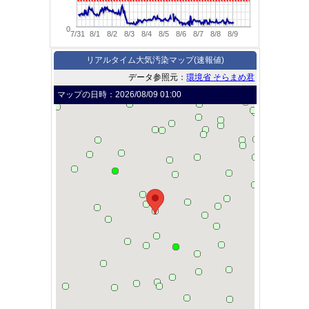
0
7/31
8/1
8/2
8/3
8/4
8/5
8/6
8/7
8/8
8/9
リアルタイム大気汚染マップ(速報値)
データ参照元：
環境省 そらまめ君
マップの日時：
2026/08/09 01:00