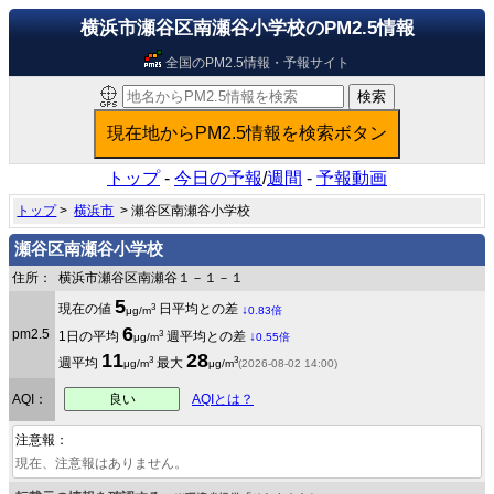
横浜市瀬谷区南瀬谷小学校のPM2.5情報
全国のPM2.5情報・予報サイト
トップ
-
今日の予報
/
週間
-
予報動画
トップ
>
横浜市
> 瀬谷区南瀬谷小学校
瀬谷区南瀬谷小学校
住所：
横浜市瀬谷区南瀬谷１－１－１
5
3
現在の値
日平均との差
↓
μg/m
0.83倍
6
pm2.5
3
1日の平均
週平均との差
↓
μg/m
0.55倍
11
28
3
3
週平均
最大
μg/m
μg/m
(2026-08-02 14:00)
良い
AQI：
AQIとは？
注意報：
現在、注意報はありません。