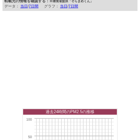
転載元の情報を確認する：
※環境省提供「そらまめくん」
データ：
当日
/
7日間
グラフ：
当日
/
7日間
過去24時間のPM2.5の推移
100
50