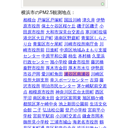
横浜市のPM2.5観測地点：
相模台
戸塚区戸塚町
国設川崎
津久井
伊勢
原市役所
保土ケ谷区桜ケ丘
磯子区磯子
小
田原市役所
大和市深見台交差点
寒川町役場
港北区大豆戸町
港南区野庭町
青葉区しらと
り台
青葉区市ケ尾町
川崎市役所南庁舎
川
崎市役所前
日進町
中原区地域みまもり支援
センター
中原平和公園
柿生
本村橋
久里浜
行政センター
旭小学校
鎌倉市役所
藤沢橋
秦野市役所
厚木市金田
厚木市水引
伊勢原
市谷戸岡
愛川町角田
瀬谷区南瀬谷
川崎区
役所大師支所
幸スポーツセンター
古淵
藤
沢市役所
明治市民センター
茅ケ崎駅前交差
点
相模原市役所
神奈川区広台太田町
西区
平沼
南区南太田
金沢区富岡東
旭区鶴ケ峰
都筑区茅ケ崎中央
池上新田公園前
生活文化
会館
二子
弘法松公園
登戸小学校
宮前平小
学校
宮前平駅前
小川町交差点
鎌倉市岡本
御所見小学校
三浦市城山
海老名市役所
鶴