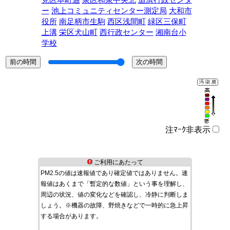
見区本町通
泉区和泉中央北
追浜行政センタ
ー
池上コミュニティセンター測定局
大和市
役所
南足柄市生駒
西区浅間町
緑区三保町
上溝
栄区犬山町
西行政センター
湘南台小
学校
注ﾏｰｸ非表示
ご利用にあたって
PM2.5の値は速報値であり確定値ではありません。速
報値はあくまで「暫定的な数値」という事を理解し、
周辺の状況、値の変化などを確認し、冷静に判断しま
しょう。※機器の故障、野焼きなどで一時的に急上昇
する場合があります。