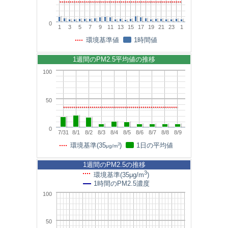
0
1
3
5
7
9
11
13
15
17
19
21
23
1
環境基準値
1時間値
1週間のPM2.5平均値の推移
100
50
0
7/31
8/1
8/2
8/3
8/4
8/5
8/6
8/7
8/8
8/9
3
環境基準(35
)
1日の平均値
μg/m
1週間のPM2.5の推移
3
環境基準(35μg/m
)
1時間のPM2.5濃度
100
50