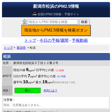
新潟市松浜のPM2.5情報
全国のPM2.5情報・予報サイト
トップ
-
今日の予報
/
週間
-
予報動画
トップ
>
新潟市
> 松浜
松浜
住所：
新潟市北区松浜５丁目１２番２号
9
3
現在の値
日平均との差
↑
μg/m
1.29倍
7
pm2.5
3
1日の平均
週平均との差
↓
μg/m
0.70倍
10
19
3
3
週平均
最大
μg/m
μg/m
(2026-08-02 7:00)
良い
AQI：
AQIとは？
注意報：
現在、注意報はありません。