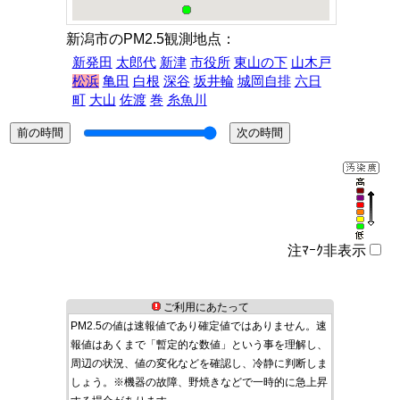
新潟市のPM2.5観測地点：
新発田
太郎代
新津
市役所
東山の下
山木戸
松浜
亀田
白根
深谷
坂井輪
城岡自排
六日
町
大山
佐渡
巻
糸魚川
注ﾏｰｸ非表示
ご利用にあたって
PM2.5の値は速報値であり確定値ではありません。速
報値はあくまで「暫定的な数値」という事を理解し、
周辺の状況、値の変化などを確認し、冷静に判断しま
しょう。※機器の故障、野焼きなどで一時的に急上昇