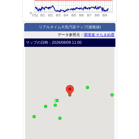
0
7/31
8/1
8/2
8/3
8/4
8/5
8/6
8/7
8/8
8/9
リアルタイム大気汚染マップ(速報値)
データ参照元：
環境省 そらまめ君
マップの日時：
2026/08/09 11:00