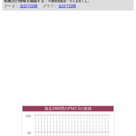
転載元の情報を確認する：
※環境省提供「そらまめくん」
データ：
当日
/
7日間
グラフ：
当日
/
7日間
過去24時間のPM2.5の推移
100
50