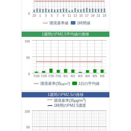
0
23
1
3
5
7
9
11
13
15
17
19
21
23
環境基準値
1時間値
1週間のPM2.5平均値の推移
100
50
0
7/28
7/29
7/30
7/31
8/1
8/2
8/3
8/4
8/5
8/6
3
環境基準(35
)
1日の平均値
μg/m
1週間のPM2.5の推移
3
環境基準(35μg/m
)
1時間のPM2.5濃度
100
50