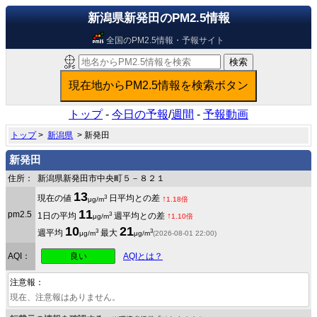
新潟県新発田のPM2.5情報
全国のPM2.5情報・予報サイト
トップ
-
今日の予報
/
週間
-
予報動画
トップ
>
新潟県
> 新発田
新発田
住所：
新潟県新発田市中央町５－８２１
13
3
現在の値
日平均との差
↑
μg/m
1.18倍
11
pm2.5
3
1日の平均
週平均との差
↑
μg/m
1.10倍
10
21
3
3
週平均
最大
μg/m
μg/m
(2026-08-01 22:00)
良い
AQI：
AQIとは？
注意報：
現在、注意報はありません。