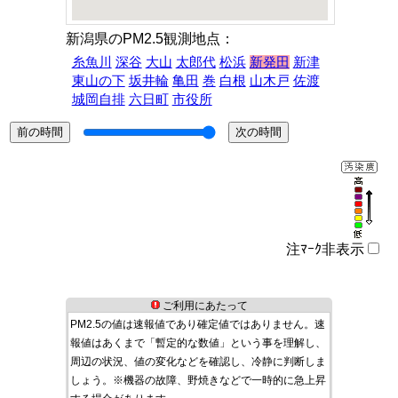
新潟県のPM2.5観測地点：
糸魚川
深谷
大山
太郎代
松浜
新発田
新津
東山の下
坂井輪
亀田
巻
白根
山木戸
佐渡
城岡自排
六日町
市役所
注ﾏｰｸ非表示
ご利用にあたって
PM2.5の値は速報値であり確定値ではありません。速
報値はあくまで「暫定的な数値」という事を理解し、
周辺の状況、値の変化などを確認し、冷静に判断しま
しょう。※機器の故障、野焼きなどで一時的に急上昇