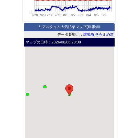
0
7/28
7/29
7/30
7/31
8/1
8/2
8/3
8/4
8/5
8/6
リアルタイム大気汚染マップ(速報値)
データ参照元：
環境省 そらまめ君
マップの日時：
2026/08/06 23:00