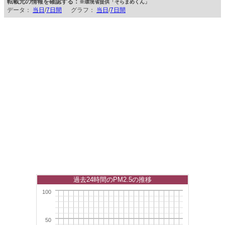
転載元の情報を確認する：
※環境省提供「そらまめくん」
データ：
当日
/
7日間
グラフ：
当日
/
7日間
過去24時間のPM2.5の推移
100
50