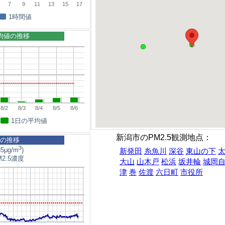
7
9
11
13
15
17
1時間値
平均値の推移
8/2
8/3
8/4
8/5
8/6
1日の平均値
新潟市のPM2.5観測地点：
5の推移
3
5μg/m
)
新発田
糸魚川
深谷
東山の下
2.5濃度
大山
山木戸
松浜
坂井輪
城岡
津
巻
佐渡
六日町
市役所