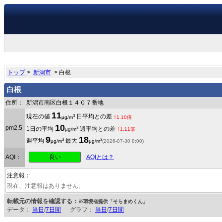
トップ
>
新潟市
> 白根
白根
住所：
新潟市南区白根１４０７番地
11
3
現在の値
日平均との差
↑
μg/m
1.10倍
10
pm2.5
3
1日の平均
週平均との差
↑
μg/m
1.11倍
9
18
3
3
週平均
最大
μg/m
μg/m
(2026-07-30 8:00)
良い
AQI：
AQIとは？
注意報：
現在、注意報はありません。
転載元の情報を確認する：
※環境省提供「そらまめくん」
データ：
当日
/
7日間
グラフ：
当日
/
7日間