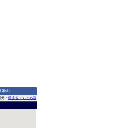
速報値)
照元：
環境省 そらまめ君