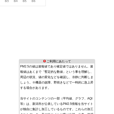
8/3
8/4
8/5
8/6
ご利用にあたって
PM2.5の値は速報値であり確定値ではありません。速
報値はあくまで「暫定的な数値」という事を理解し、
周辺の状況、値の変化などを確認し、冷静に判断しま
しょう。※機器の故障、野焼きなどで一時的に急上昇
する場合があります。
当サイトのコンテンツの一部（平均値、グラフ、AQI
等）は、新潟市が公表しているPM2.5情報を当サイト
が独自に集計し加工しているものです。これらの加工