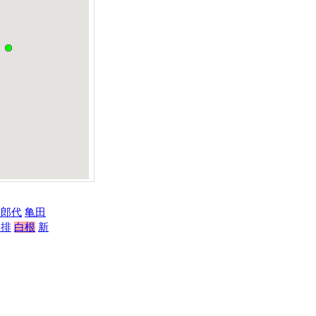
太郎代
亀田
自排
白根
新