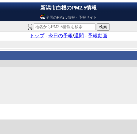
新潟市白根のPM2.5情報
全国のPM2.5情報・予報サイト
トップ
-
今日の予報
/
週間
-
予報動画