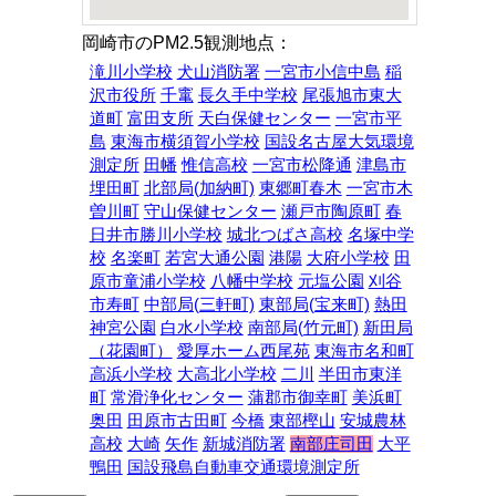
岡崎市のPM2.5観測地点：
滝川小学校
犬山消防署
一宮市小信中島
稲
沢市役所
千竃
長久手中学校
尾張旭市東大
道町
富田支所
天白保健センター
一宮市平
島
東海市横須賀小学校
国設名古屋大気環境
測定所
田幡
惟信高校
一宮市松降通
津島市
埋田町
北部局(加納町)
東郷町春木
一宮市木
曽川町
守山保健センター
瀬戸市陶原町
春
日井市勝川小学校
城北つばさ高校
名塚中学
校
名楽町
若宮大通公園
港陽
大府小学校
田
原市童浦小学校
八幡中学校
元塩公園
刈谷
市寿町
中部局(三軒町)
東部局(宝来町)
熱田
神宮公園
白水小学校
南部局(竹元町)
新田局
（花園町）
愛厚ホーム西尾苑
東海市名和町
高浜小学校
大高北小学校
二川
半田市東洋
町
常滑浄化センター
蒲郡市御幸町
美浜町
奥田
田原市古田町
今橋
東部樫山
安城農林
高校
大崎
矢作
新城消防署
南部庄司田
大平
鴨田
国設飛島自動車交通環境測定所