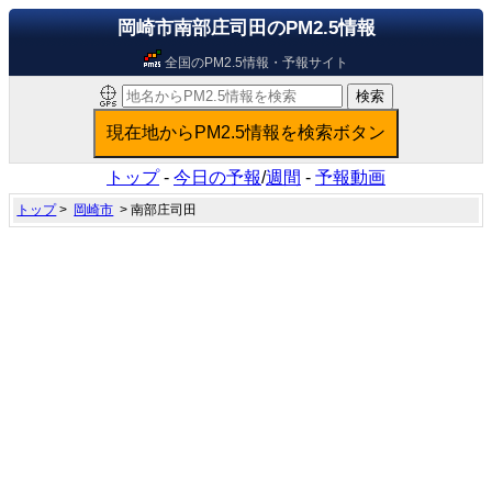
岡崎市南部庄司田のPM2.5情報
全国のPM2.5情報・予報サイト
トップ
-
今日の予報
/
週間
-
予報動画
トップ
>
岡崎市
> 南部庄司田