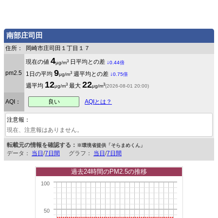
南部庄司田
住所：
岡崎市庄司田１丁目１７
4
3
現在の値
日平均との差
↓
μg/m
0.44倍
9
pm2.5
3
1日の平均
週平均との差
↓
μg/m
0.75倍
12
22
3
3
週平均
最大
μg/m
μg/m
(2026-08-01 20:00)
良い
AQI：
AQIとは？
注意報：
現在、注意報はありません。
転載元の情報を確認する：
※環境省提供「そらまめくん」
データ：
当日
/
7日間
グラフ：
当日
/
7日間
過去24時間のPM2.5の推移
100
50