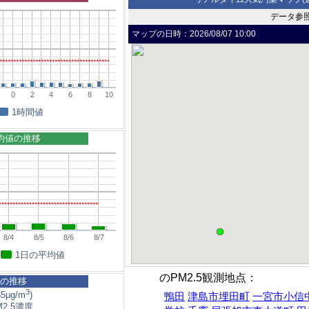
データ参
マップの日時：
2026/08/07 10:00
0
2
4
6
8
10
1時間値
平均値の推移
8/4
8/5
8/6
8/7
1日の平均値
のPM2.5観測地点：
5の推移
3
5μg/m
)
鴨田
津島市埋田町
一宮市小信
2.5濃度