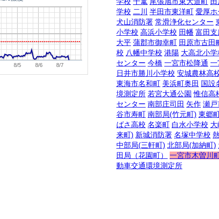
学校
千竃
尾張旭市東大道町
田
学校
二川
半田市東洋町
愛厚ホ
犬山消防署
常滑浄化センター
小学校
高浜小学校
田幡
富田支
大平
蒲郡市御幸町
田原市古田
校
八幡中学校
港陽
大高北小学
センター
今橋
一宮市松降通
一
8/5
8/6
8/7
日井市勝川小学校
安城農林高
東海市名和町
美浜町奥田
国設
境測定所
若宮大通公園
惟信高
センター
南部庄司田
矢作
瀬戸
谷市寿町
南部局(竹元町)
東郷
ばさ高校
名楽町
白水小学校
大
来町)
新城消防署
名塚中学校
中部局(三軒町)
北部局(加納町)
田局（花園町）
一宮市木曽川
動車交通環境測定所