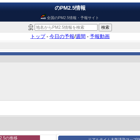
のPM2.5情報
全国のPM2.5情報・予報サイト
トップ
-
今日の予報
/
週間
-
予報動画
2.5の推移
リアルタイム大気汚染マップ(