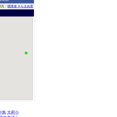
照元：
環境省 そらまめ君
中島
大府小