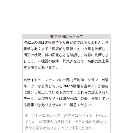
ご利用にあたって
PM2.5の値は速報値であり確定値ではありません。速
報値はあくまで「暫定的な数値」という事を理解し、
周辺の状況、値の変化などを確認し、冷静に判断しま
しょう。※機器の故障、野焼きなどで一時的に急上昇
する場合があります。
当サイトのコンテンツの一部（平均値、グラフ、AQI
等）は、が公表しているPM2.5情報を当サイトが独自
に集計し加工しているものです。これらの加工された
データ、及び当サイトは県が公認、公表、推奨してい
る情報ではありませんのでご留意ください。
※「ご利用にあたって」の内容は当サイト「PM2.5
まとめ」の管理人の見解です。各自治体の見解とは
異なる場合がありますのでご注意ください。