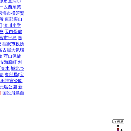
原市童浦小
ーム西尾苑
東海市横須賀
所
東部樫山
町
滝川小学
校
天白保健
宮市平島
春
校
稲沢市役所
名古屋大気環
校
守山保健
市陶原町
刈
町春木
城北つ
崎
東部局(宝
熱田神宮公園
元塩公園
新
町
国設飛島自