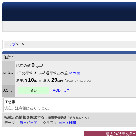
トップ
>
>
住所：
0
3
現在の値
μg/m
7
pm2.5
3
1日の平均
週平均との差
↓
μg/m
0.70倍
10
29
3
3
週平均
最大
μg/m
μg/m
(2026-07-31 0:00)
良い
AQI：
AQIとは？
注意報：
現在、注意報はありません。
転載元の情報を確認する：
※環境省提供「そらまめくん」
データ：
当日
/
7日間
グラフ：
当日
/
7日間
過去24時間のPM