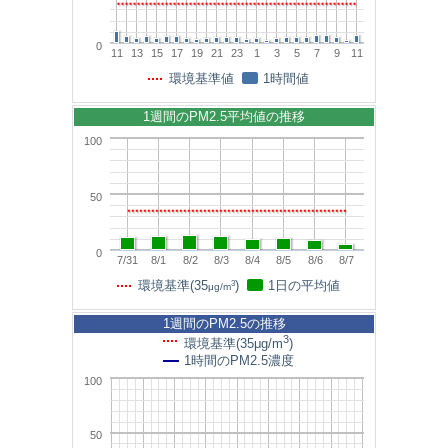
0
11
13
15
17
19
21
23
1
3
5
7
9
11
環境基準値
1時間値
1週間のPM2.5平均値の推移
100
50
0
7/31
8/1
8/2
8/3
8/4
8/5
8/6
8/7
3
環境基準(35
)
1日の平均値
μg/m
1週間のPM2.5の推移
3
環境基準(35μg/m
)
1時間のPM2.5濃度
100
50