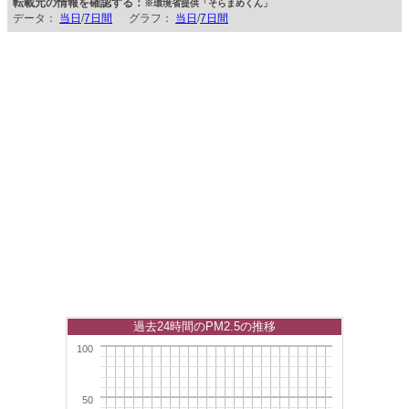
転載元の情報を確認する：
※環境省提供「そらまめくん」
データ：
当日
/
7日間
グラフ：
当日
/
7日間
過去24時間のPM2.5の推移
100
50