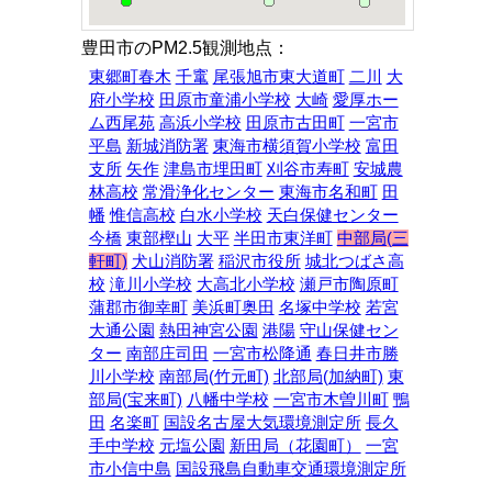
豊田市のPM2.5観測地点：
東郷町春木
千竃
尾張旭市東大道町
二川
大
府小学校
田原市童浦小学校
大崎
愛厚ホー
ム西尾苑
高浜小学校
田原市古田町
一宮市
平島
新城消防署
東海市横須賀小学校
富田
支所
矢作
津島市埋田町
刈谷市寿町
安城農
林高校
常滑浄化センター
東海市名和町
田
幡
惟信高校
白水小学校
天白保健センター
今橋
東部樫山
大平
半田市東洋町
中部局(三
軒町)
犬山消防署
稲沢市役所
城北つばさ高
校
滝川小学校
大高北小学校
瀬戸市陶原町
蒲郡市御幸町
美浜町奥田
名塚中学校
若宮
大通公園
熱田神宮公園
港陽
守山保健セン
ター
南部庄司田
一宮市松降通
春日井市勝
川小学校
南部局(竹元町)
北部局(加納町)
東
部局(宝来町)
八幡中学校
一宮市木曽川町
鴨
田
名楽町
国設名古屋大気環境測定所
長久
手中学校
元塩公園
新田局（花園町）
一宮
市小信中島
国設飛島自動車交通環境測定所