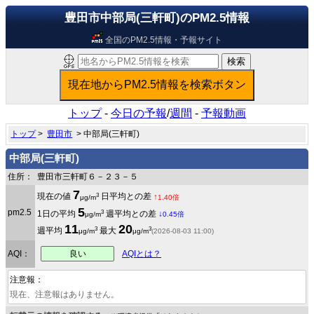
豊田市中部局(三軒町)のPM2.5情報
全国のPM2.5情報・予報サイト
トップ
-
今日の予報
/
週間
-
予報動画
トップ
>
豊田市
> 中部局(三軒町)
中部局(三軒町)
住所：
豊田市三軒町６－２３－５
7
3
現在の値
日平均との差
↑
μg/m
1.40倍
5
pm2.5
3
1日の平均
週平均との差
↓
μg/m
0.45倍
11
20
3
3
週平均
最大
μg/m
μg/m
(2026-08-03 11:00)
良い
AQI：
AQIとは？
注意報：
現在、注意報はありません。