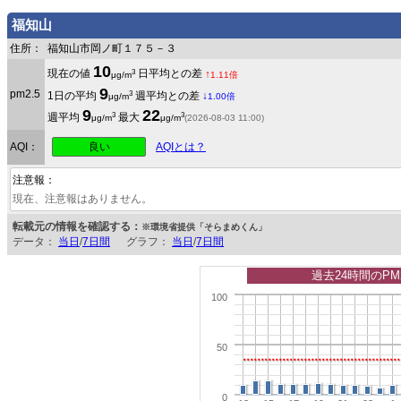
福知山
住所：
福知山市岡ノ町１７５－３
10
3
現在の値
日平均との差
↑
μg/m
1.11倍
9
pm2.5
3
1日の平均
週平均との差
↓
μg/m
1.00倍
9
22
3
3
週平均
最大
μg/m
μg/m
(2026-08-03 11:00)
良い
AQI：
AQIとは？
注意報：
現在、注意報はありません。
転載元の情報を確認する：
※環境省提供「そらまめくん」
データ：
当日
/
7日間
グラフ：
当日
/
7日間
過去24時間のPM
100
50
0