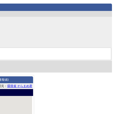
速報値)
照元：
環境省 そらまめ君