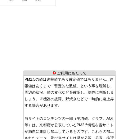
ご利用にあたって
PM2.5の値は速報値であり確定値ではありません。速
報値はあくまで「暫定的な数値」という事を理解し、
周辺の状況、値の変化などを確認し、冷静に判断しま
しょう。※機器の故障、野焼きなどで一時的に急上昇
する場合があります。
当サイトのコンテンツの一部（平均値、グラフ、AQI
等）は、京都府が公表しているPM2.5情報を当サイト
が独自に集計し加工しているものです。これらの加工
されたデータ、及び当サイトは県が公認、公表、推奨