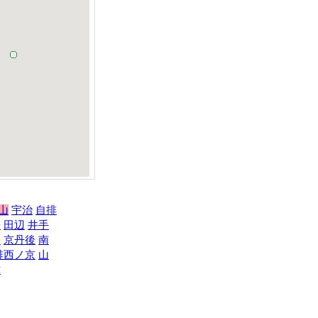
山
宇治
自排
陽
田辺
井手
部
京丹後
南
排西ノ京
山
津