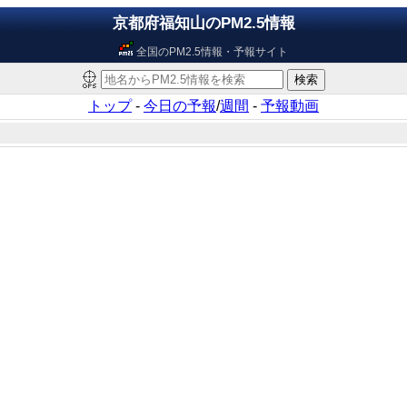
京都府福知山のPM2.5情報
全国のPM2.5情報・予報サイト
トップ
-
今日の予報
/
週間
-
予報動画