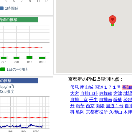
3
5
7
9
11
13
1時間値
平均値の推移
8/7
8/8
8/9
8/10
1日の平均値
京都府のPM2.5観測地点：
5の推移
3
5μg/m
)
伏見
南山城
国道１７１号
福知
2.5濃度
大宮
自排山科
東舞鶴
宮津
城
自排上京
壬生
自排南
醍醐
綾
丹
精華
西京
向陽
国道１号
自
科
亀岡
京都市役所
久御山
木
8/8
8/9
8/10