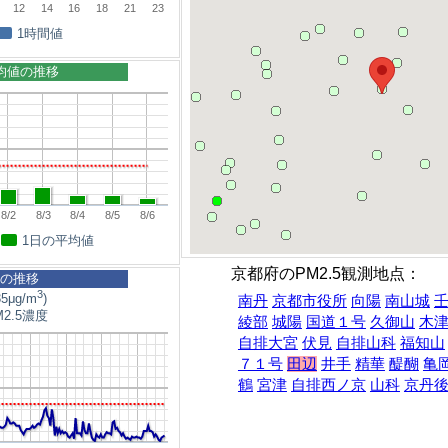
12
14
16
18
21
23
1時間値
平均値の推移
8/2
8/3
8/4
8/5
8/6
1日の平均値
京都府のPM2.5観測地点：
5の推移
3
5μg/m
)
南丹
京都市役所
向陽
南山城
2.5濃度
綾部
城陽
国道１号
久御山
木
自排大宮
伏見
自排山科
福知山
７１号
田辺
井手
精華
醍醐
亀
鶴
宮津
自排西ノ京
山科
京丹