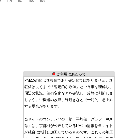
2
8/3
8/4
8/5
8/6
ご利用にあたって
PM2.5の値は速報値であり確定値ではありません。速
報値はあくまで「暫定的な数値」という事を理解し、
周辺の状況、値の変化などを確認し、冷静に判断しま
しょう。※機器の故障、野焼きなどで一時的に急上昇
する場合があります。
当サイトのコンテンツの一部（平均値、グラフ、AQI
等）は、京都府が公表しているPM2.5情報を当サイト
が独自に集計し加工しているものです。これらの加工