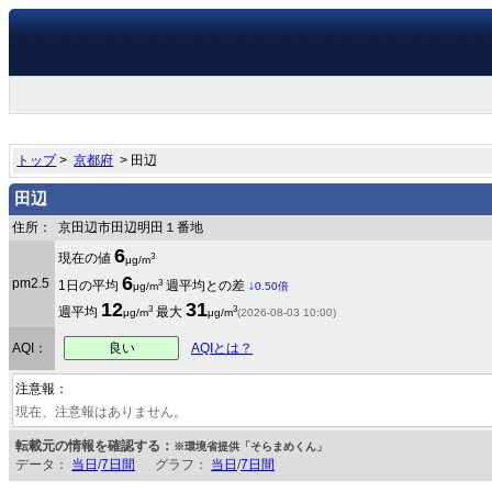
トップ
>
京都府
> 田辺
田辺
住所：
京田辺市田辺明田１番地
6
3
現在の値
μg/m
6
pm2.5
3
1日の平均
週平均との差
↓
μg/m
0.50倍
12
31
3
3
週平均
最大
μg/m
μg/m
(2026-08-03 10:00)
良い
AQI：
AQIとは？
注意報：
現在、注意報はありません。
転載元の情報を確認する：
※環境省提供「そらまめくん」
データ：
当日
/
7日間
グラフ：
当日
/
7日間