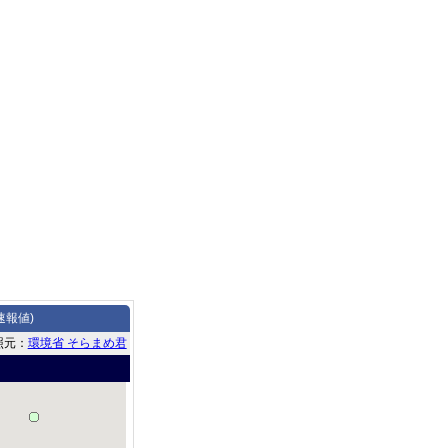
速報値)
照元：
環境省 そらまめ君