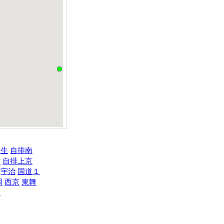
壬生
自排南
津
自排上京
宇治
国道１
岡
西京
東舞
後