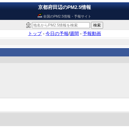
京都府田辺のPM2.5情報
全国のPM2.5情報・予報サイト
トップ
-
今日の予報
/
週間
-
予報動画