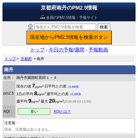
京都府南丹のPM2.5情報
全国のPM2.5情報・予報サイト
トップ
-
今日の予報
/
週間
-
予報動画
トップ
>
京都府
> 南丹
南丹
住所：
南丹市園部町黒田１－４
7
3
現在の値
日平均との差
↓
μg/m
0.88倍
8
pm2.5
3
1日の平均
週平均との差
↓
μg/m
0.89倍
9
20
3
3
週平均
最大
μg/m
μg/m
(2026-08-03 12:00)
良い
AQI：
AQIとは？
注意報：
現在、注意報はありません。