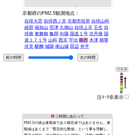
京都府のPM2.5観測地点：
自排大宮
自排西ノ京
京都市役所
自排山科
綾部
福知山
宮津
久御山
自排上京
壬生
自
排南
東舞鶴
亀岡
向陽
国道１号
京丹後
国
道１７１号
山科
西京
宇治
南丹
木津
精華
伏見
醍醐
城陽
南山城
田辺
井手
注ﾏｰｸ非表示
ご利用にあたって
PM2.5の値は速報値であり確定値ではありません。速
報値はあくまで「暫定的な数値」という事を理解し、