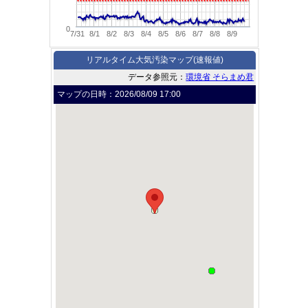
0
7/31
8/1
8/2
8/3
8/4
8/5
8/6
8/7
8/8
8/9
リアルタイム大気汚染マップ(速報値)
データ参照元：
環境省 そらまめ君
マップの日時：
2026/08/09 17:00