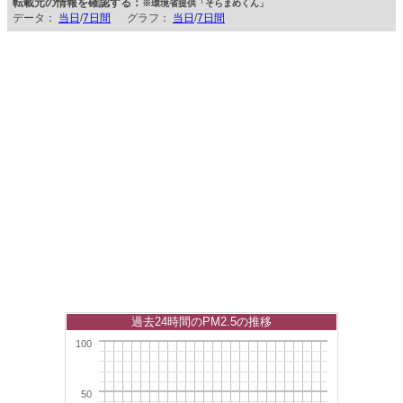
転載元の情報を確認する：
※環境省提供「そらまめくん」
データ：
当日
/
7日間
グラフ：
当日
/
7日間
過去24時間のPM2.5の推移
100
50