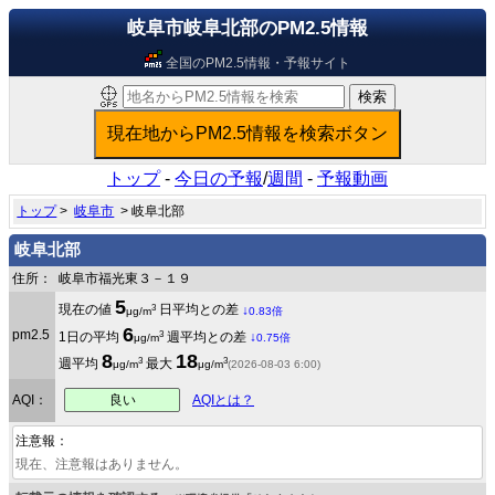
岐阜市岐阜北部のPM2.5情報
全国のPM2.5情報・予報サイト
トップ
-
今日の予報
/
週間
-
予報動画
トップ
>
岐阜市
> 岐阜北部
岐阜北部
住所：
岐阜市福光東３－１９
5
3
現在の値
日平均との差
↓
μg/m
0.83倍
6
pm2.5
3
1日の平均
週平均との差
↓
μg/m
0.75倍
8
18
3
3
週平均
最大
μg/m
μg/m
(2026-08-03 6:00)
良い
AQI：
AQIとは？
注意報：
現在、注意報はありません。