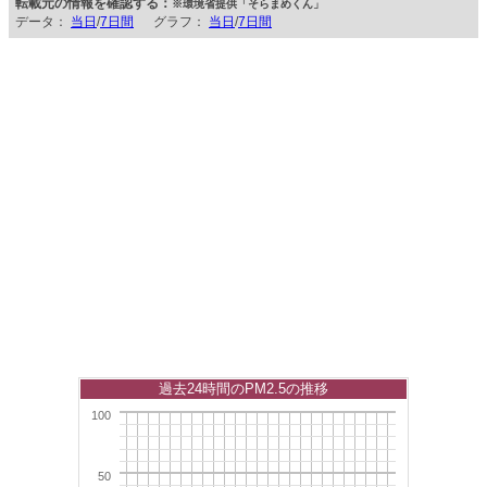
転載元の情報を確認する：
※環境省提供「そらまめくん」
データ：
当日
/
7日間
グラフ：
当日
/
7日間
過去24時間のPM2.5の推移
100
50