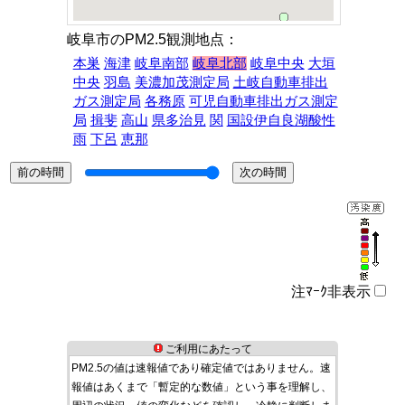
岐阜市のPM2.5観測地点：
本巣
海津
岐阜南部
岐阜北部
岐阜中央
大垣
中央
羽島
美濃加茂測定局
土岐自動車排出
ガス測定局
各務原
可児自動車排出ガス測定
局
揖斐
高山
県多治見
関
国設伊自良湖酸性
雨
下呂
恵那
注ﾏｰｸ非表示
ご利用にあたって
PM2.5の値は速報値であり確定値ではありません。速
報値はあくまで「暫定的な数値」という事を理解し、