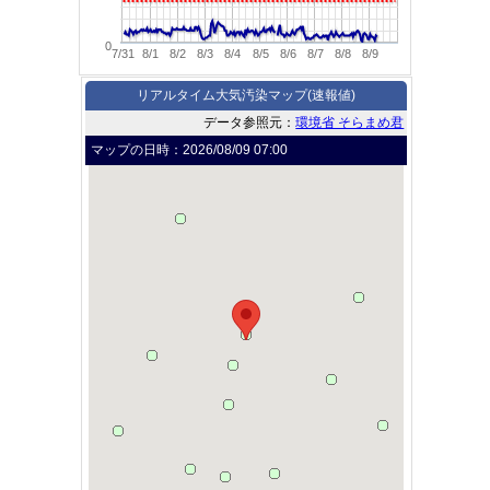
0
7/31
8/1
8/2
8/3
8/4
8/5
8/6
8/7
8/8
8/9
リアルタイム大気汚染マップ(速報値)
データ参照元：
環境省 そらまめ君
マップの日時：
2026/08/09 07:00