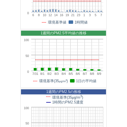
0
6
8
10
12
14
16
19
21
23
1
3
5
7
環境基準値
1時間値
1週間のPM2.5平均値の推移
100
50
0
7/31
8/1
8/2
8/3
8/4
8/5
8/6
8/7
8/8
8/9
3
環境基準(35
)
1日の平均値
μg/m
1週間のPM2.5の推移
3
環境基準(35μg/m
)
1時間のPM2.5濃度
100
50