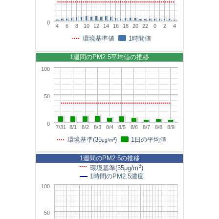
0
4
6
8
10
12
14
16
18
20
22
0
2
4
環境基準値
1時間値
1週間のPM2.5平均値の推移
100
50
0
7/31
8/1
8/2
8/3
8/4
8/5
8/6
8/7
8/8
8/9
3
環境基準(35
)
1日の平均値
μg/m
1週間のPM2.5の推移
3
環境基準(35μg/m
)
1時間のPM2.5濃度
100
50