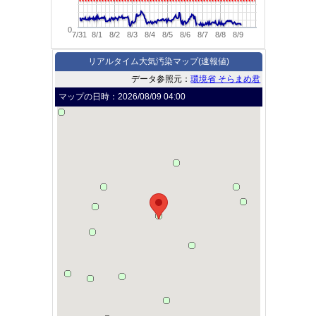
0
7/31
8/1
8/2
8/3
8/4
8/5
8/6
8/7
8/8
8/9
リアルタイム大気汚染マップ(速報値)
データ参照元：
環境省 そらまめ君
マップの日時：
2026/08/09 04:00