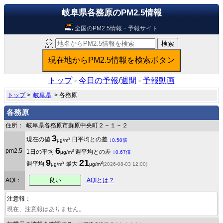
岐阜県各務原のPM2.5情報
全国のPM2.5情報・予報サイト
トップ
-
今日の予報
/
週間
-
予報動画
トップ
>
岐阜県
> 各務原
各務原
住所：
岐阜県各務原市蘇原中央町２－１－２
3
3
現在の値
日平均との差
↓
μg/m
0.50倍
6
pm2.5
3
1日の平均
週平均との差
↓
μg/m
0.67倍
9
21
3
3
週平均
最大
μg/m
μg/m
(2026-08-03 12:00)
良い
AQI：
AQIとは？
注意報：
現在、注意報はありません。