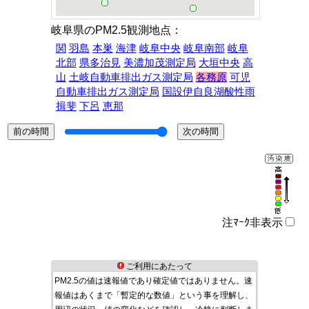
岐阜県のPM2.5観測地点：
関
羽島
本巣
海津
岐阜中央
岐阜南部
岐阜
北部
県多治見
美濃加茂測定局
大垣中央
高
山
土岐自動車排出ガス測定局
各務原
可児
自動車排出ガス測定局
国設伊自良湖酸性雨
揖斐
下呂
恵那
注ﾏｰｸ非表示
ご利用にあたって
PM2.5の値は速報値であり確定値ではありません。速
報値はあくまで「暫定的な数値」という事を理解し、