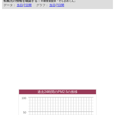
転載元の情報を確認する：
※環境省提供「そらまめくん」
データ：
当日
/
7日間
グラフ：
当日
/
7日間
過去24時間のPM2.5の推移
100
50