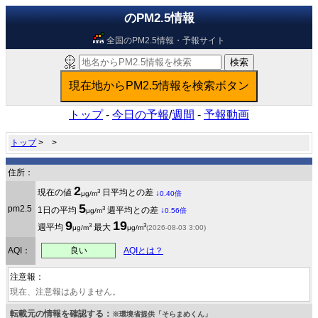
のPM2.5情報
全国のPM2.5情報・予報サイト
トップ
-
今日の予報
/
週間
-
予報動画
トップ
>
>
住所：
2
3
現在の値
日平均との差
↓
μg/m
0.40倍
5
pm2.5
3
1日の平均
週平均との差
↓
μg/m
0.56倍
9
19
3
3
週平均
最大
μg/m
μg/m
(2026-08-03 3:00)
良い
AQI：
AQIとは？
注意報：
現在、注意報はありません。
転載元の情報を確認する：
※環境省提供「そらまめくん」