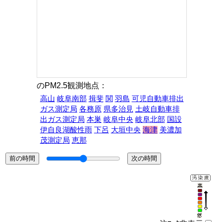
のPM2.5観測地点：
高山
岐阜南部
揖斐
関
羽島
可児自動車排出
ガス測定局
各務原
県多治見
土岐自動車排
出ガス測定局
本巣
岐阜中央
岐阜北部
国設
伊自良湖酸性雨
下呂
大垣中央
海津
美濃加
茂測定局
恵那