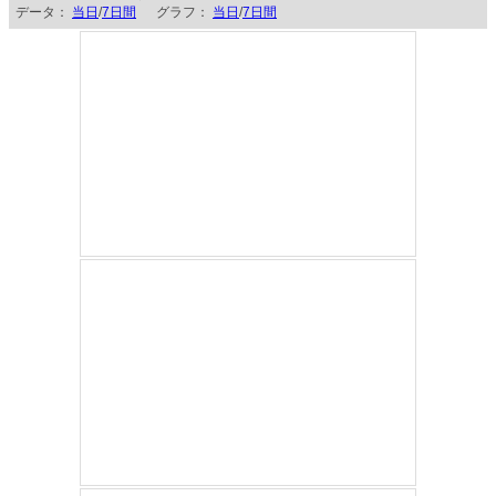
データ：
当日
/
7日間
グラフ：
当日
/
7日間