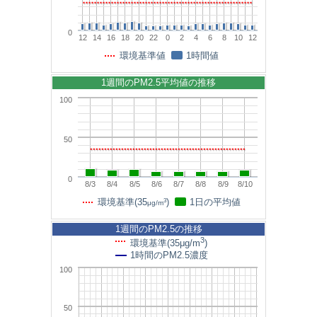
0
12
14
16
18
20
22
0
2
4
6
8
10
12
環境基準値
1時間値
1週間のPM2.5平均値の推移
100
50
0
8/3
8/4
8/5
8/6
8/7
8/8
8/9
8/10
3
環境基準(35
)
1日の平均値
μg/m
1週間のPM2.5の推移
3
環境基準(35μg/m
)
1時間のPM2.5濃度
100
50