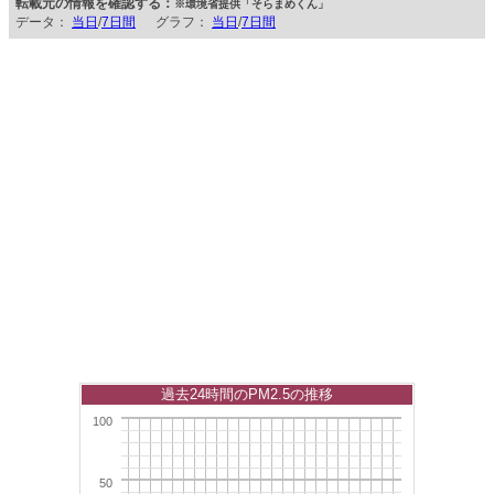
転載元の情報を確認する：
※環境省提供「そらまめくん」
データ：
当日
/
7日間
グラフ：
当日
/
7日間
過去24時間のPM2.5の推移
100
50