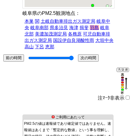
岐阜県のPM2.5観測地点：
本巣
関
土岐自動車排出ガス測定局
岐阜中
央
岐阜南部
県多治見
海津
揖斐
羽島
岐阜
北部
美濃加茂測定局
各務原
可児自動車排
出ガス測定局
国設伊自良湖酸性雨
大垣中央
高山
下呂
恵那
注ﾏｰｸ非表示
ご利用にあたって
PM2.5の値は速報値であり確定値ではありません。速
報値はあくまで「暫定的な数値」という事を理解し、