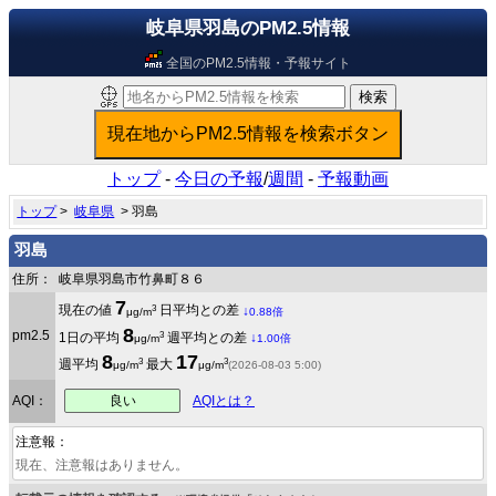
岐阜県羽島のPM2.5情報
全国のPM2.5情報・予報サイト
トップ
-
今日の予報
/
週間
-
予報動画
トップ
>
岐阜県
> 羽島
羽島
住所：
岐阜県羽島市竹鼻町８６
7
3
現在の値
日平均との差
↓
μg/m
0.88倍
8
pm2.5
3
1日の平均
週平均との差
↓
μg/m
1.00倍
8
17
3
3
週平均
最大
μg/m
μg/m
(2026-08-03 5:00)
良い
AQI：
AQIとは？
注意報：
現在、注意報はありません。