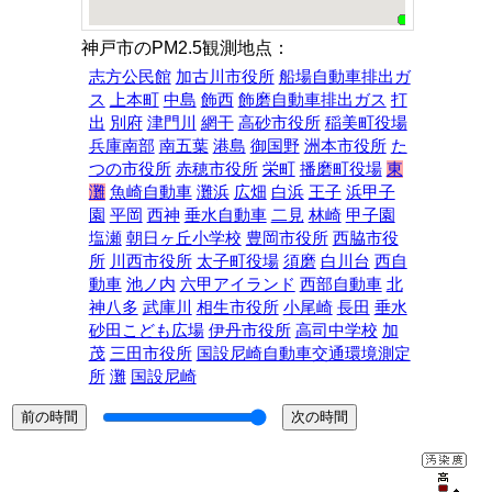
神戸市のPM2.5観測地点：
志方公民館
加古川市役所
船場自動車排出ガ
ス
上本町
中島
飾西
飾磨自動車排出ガス
打
出
別府
津門川
網干
高砂市役所
稲美町役場
兵庫南部
南五葉
港島
御国野
洲本市役所
た
つの市役所
赤穂市役所
栄町
播磨町役場
東
灘
魚崎自動車
灘浜
広畑
白浜
王子
浜甲子
園
平岡
西神
垂水自動車
二見
林崎
甲子園
塩瀬
朝日ヶ丘小学校
豊岡市役所
西脇市役
所
川西市役所
太子町役場
須磨
白川台
西自
動車
池ノ内
六甲アイランド
西部自動車
北
神八多
武庫川
相生市役所
小尾崎
長田
垂水
砂田こども広場
伊丹市役所
高司中学校
加
茂
三田市役所
国設尼崎自動車交通環境測定
所
灘
国設尼崎