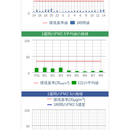
0
14
16
18
20
22
0
2
4
6
8
10
12
14
環境基準値
1時間値
1週間のPM2.5平均値の推移
100
50
0
7/31
8/1
8/2
8/3
8/4
8/5
8/6
8/7
8/8
3
環境基準(35
)
1日の平均値
μg/m
1週間のPM2.5の推移
3
環境基準(35μg/m
)
1時間のPM2.5濃度
100
50