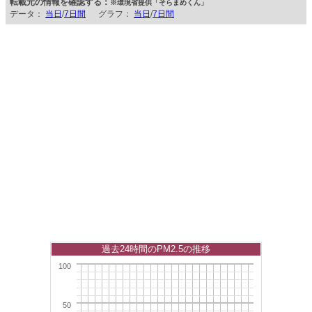
転載元の情報を確認する：
※環境省提供「そらまめくん」
データ：
当日
/
7日間
グラフ：
当日
/
7日間
過去24時間のPM2.5の推移
100
50