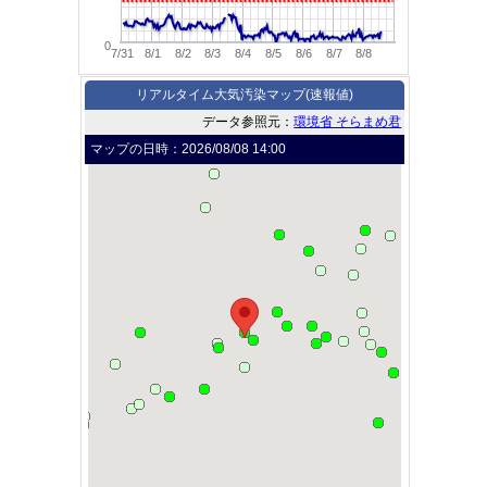
0
7/31
8/1
8/2
8/3
8/4
8/5
8/6
8/7
8/8
リアルタイム大気汚染マップ(速報値)
データ参照元：
環境省 そらまめ君
マップの日時：
2026/08/08 14:00